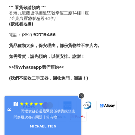
***
看貨敬請預約
***
香港九龍觀塘鴻圖道55號幸運工廈14樓H座
(全資自置物業超過40年)
(按此看地圖)
電話：(852)
92719456
貨品種類太多，保安理由，部份貨物並不在店內。
如需看貨，請先預約，以便安排。謝謝！
>>請Whatsapp我們預約<<
(我們不回收二手玉器，回收免問，謝謝！)
一、同埋價錢公道最緊要係啲貨靚頭先
問多幾次都冇問題非常有禮
MICHAEL TIEN