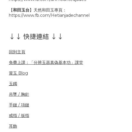
【
和田玉台
】天然和田玉專頁：
https://www.fb.com/Hetianjadechannel
↓↓ 快捷連結 ↓↓
回到主頁
免費上課：「分辨玉器真偽基本功」課堂
賞玉 Blog
玉鐲
吊墜 / 胸針
手鏈 / 項鏈
戒指 / 扳指
耳飾