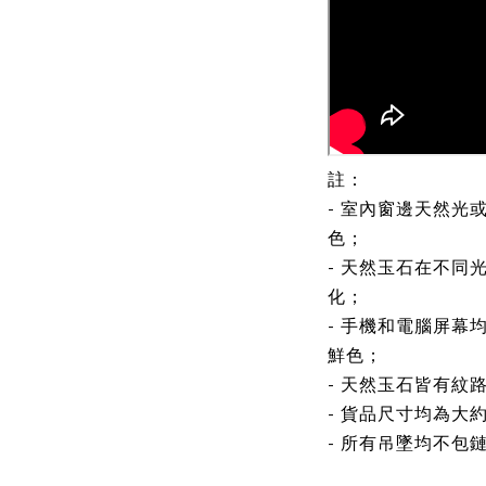
註：
- 室內窗邊天然光
色；
- 天然玉石在不同
化；
- 手機和電腦屏幕
鮮色；
- 天然玉石皆有紋
- 貨品尺寸均為大
- 所有吊墜均不包