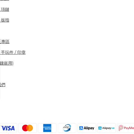
/ 項鏈
/ 扳指
玉專區
 手玩件 / 印章
(鑲嵌用)
我們