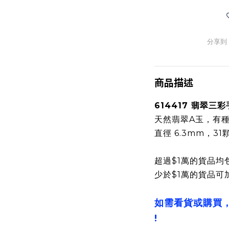
分享到
商品描述
614417 翡翠三
天然翡翠A玉，有
直徑 6.3mm，31
超過$1萬的貨品均
少於$1萬的貨品可
如需看貨或購買
!