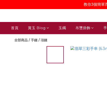
教你3個簡單
首頁
賞玉 Blog
玉鐲
吊墜掛飾
手
全部商品
/
手鏈 / 項鏈