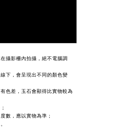
或在攝影柵內拍攝，絕不電腦調
光線下，會呈現出不同的顏色變
均有色差，玉石會顯得比實物較為
路；
約度數，應以實物為準；
鏈。