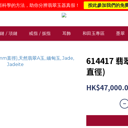
而科學的方法，助你分辨翡翠玉器真假！
按此參加我們的免
鏈 / 項鏈
戒指 / 扳指
耳飾
和田玉專區
墨翠
614417 
直徑)
HK$47,000.