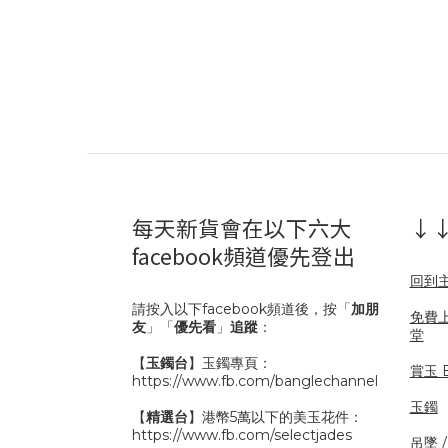
每天新貨會在以下六大
↓↓
facebook頻道優先登出
回到
請按入以下facebook頻道後，按「
加朋
免費
友
」「
優先看
」
追蹤
：
堂
【
玉鐲台
】玉鐲專頁：
賞玉 B
https://www.fb.com/banglechannel
玉鐲
【
精選台
】港幣5萬以下的美玉花件：
https://www.fb.com/selectjades
吊墜 