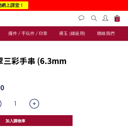
費網上課堂！
擺件 / 手玩件 / 印章
裸玉 (鑲嵌用)
聯絡我們
翡翠三彩手串 (6.3mm
00
加入購物車