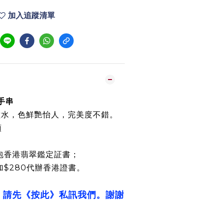
加入追蹤清單
彩手串
種水，色鮮艷怡人，完美度不錯。
顆
包香港翡翠鑑定証書；
加$280代辦香港證書。
，請先《按此》私訊我們。謝謝