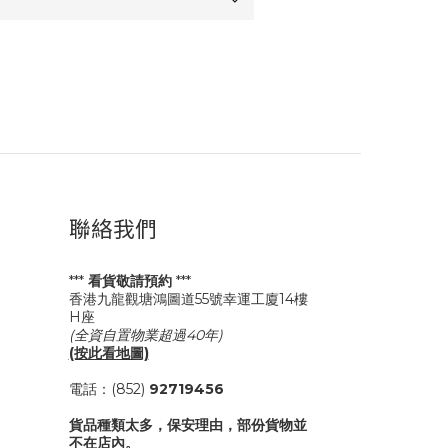
聯絡我們
***
看貨敬請預約
***
香港九龍觀塘鴻圖道55號幸運工廈14樓
H座
(全資自置物業超過40年)
(按此看地圖)
電話：(852)
92719456
貨品種類太多，保安理由，部份貨物並
不在店內。