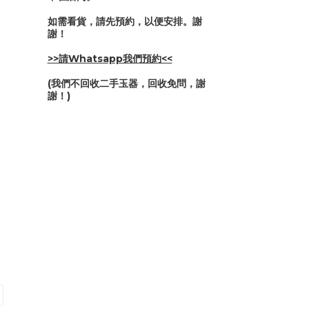
如需看貨，請先預約，以便安排。謝
謝！
>>請Whatsapp我們預約<<
(我們不回收二手玉器，回收免問，謝
謝！)