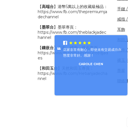
【
高端台
】港幣5萬以上的收藏級極品：
手鏈 
https://www.fb.com/thepremiumja
dechannel
戒指 
【
墨翠台
】墨翠專頁：
耳飾
https://www.fb.com/theblackjadec
hannel
和田
【
鑲嵌台
】蛋面、戒面、裸石專頁：
擺件 /
店家非常有耐心，即使未有交易成功亦
https://www.fb.com/unmountedjad
態度非常好。感謝！
es
裸玉 
CAROLE CHEN
【
和田玉台
】天然和田玉專頁：
墨翠
https://www.fb.com/Hetianjadecha
nnel
聯絡