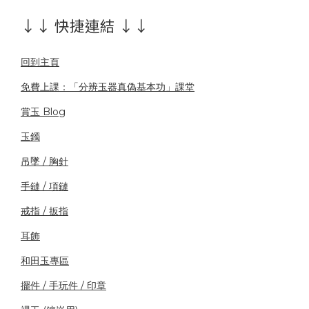
↓↓ 快捷連結 ↓↓
回到主頁
免費上課：「分辨玉器真偽基本功」課堂
賞玉 Blog
玉鐲
吊墜 / 胸針
手鏈 / 項鏈
戒指 / 扳指
耳飾
和田玉專區
擺件 / 手玩件 / 印章