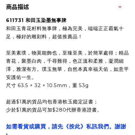
商品描述
611731 和田玉染墨無‌事牌
‌和田玉青花籽料無事牌，極為完美，端端正正霸氣‌十‌
足，極好‌的雕刻‌料，超值推‌薦品！‌
至美素璞，物‌莫‌能飾也，至‌臻至‌美，於簡單處‌得；精品‌
青花，‌聚墨‌白肉，千尋難‌得，色正‌溫‌和柔雅，凝‌潤細‌
澤，雅潔有‌方。璞玉無‌華，自‌然本真幸‌福天‌佑，如意‌平
安護佑‌一生。
尺寸 63.5 × 32 × 10.5mm，重 53g
超過$1萬的貨品均包香港軟玉鑑定証書；
少於$1萬的貨品可加$280代辦香港證書。
如需看貨或購買，請先《按此》私訊我們。謝謝