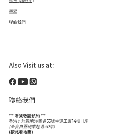
裸玉 (鑲嵌用)
墨翠
聯絡我們
Also Visit us at:
聯絡我們
***
看貨敬請預約
***
香港九龍觀塘鴻圖道55號幸運工廈14樓H座
(全資自置物業超過40年)
(按此看地圖)