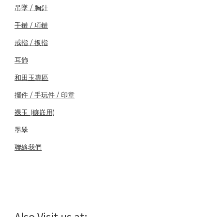
吊墜 / 胸針
手鏈 / 項鏈
戒指 / 扳指
耳飾
和田玉專區
擺件 / 手玩件 / 印章
裸玉 (鑲嵌用)
墨翠
聯絡我們
Also Visit us at: