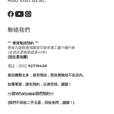
聯絡我們
***
看貨敬請預約
***
香港九龍觀塘鴻圖道55號幸運工廈14樓H座
(全資自置物業超過40年)
(按此看地圖)
電話：(852)
92719456
貨品種類太多，保安理由，部份貨物並不在店內。
如需看貨，請先預約，以便安排。謝謝！
>>請Whatsapp我們預約<<
(我們不回收二手玉器，回收免問，謝謝！)