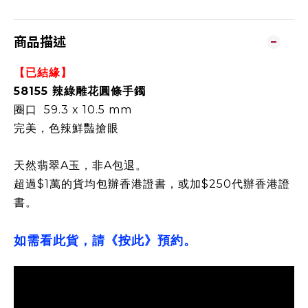
商品描述
【已結緣】
58155 辣綠雕花圓條手鐲
圈口 59.3 x 10.5 mm
完美，色辣鮮豔搶眼
天然翡翠A玉，非A包退。
超過$1萬的貨均包辦香港證書，或加$250代辦香港證
書。
如需看此貨，請《按此》預約。