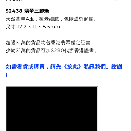
52438 翡翠三腳蟾
天然翡翠A玉，種老細膩，色陽濃郁起膠。
尺寸 12.2 × 11 × 8.5mm
超過$1萬的貨品均包香港翡翠鑑定証書；
少於$1萬的貨品可加$280代辦香港證書。
如需看貨或購買，請先《按此》私訊我們。謝謝
!