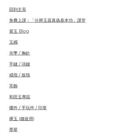
回到主頁
免費上課：「分辨玉器真偽基本功」課堂
賞玉 Blog
玉鐲
吊墜 / 胸針
手鏈 / 項鏈
戒指 / 扳指
耳飾
和田玉專區
擺件 / 手玩件 / 印章
裸玉 (鑲嵌用)
墨翠