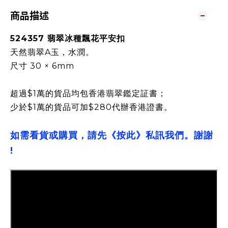
商品描述
524357 翡翠冰種飄花平安扣
天然翡翠A玉，水潤。
尺寸 30 × 6mm
超過$1萬的貨品均包香港翡翠鑑定証書；
少於$1萬的貨品可加$280代辦香港證書。
如需看貨或購買，請先《按此》私訊我們。謝謝
!