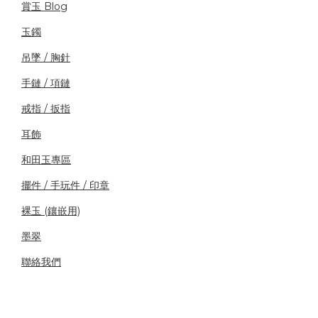
賞玉 Blog
玉鐲
吊墜 / 胸針
手鏈 / 項鏈
戒指 / 扳指
耳飾
和田玉專區
擺件 / 手玩件 / 印章
裸玉 (鑲嵌用)
墨翠
聯絡我們