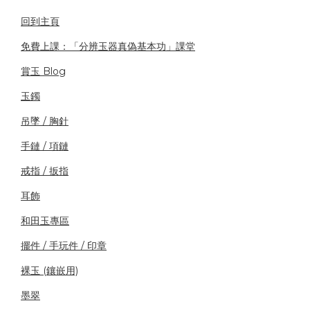
回到主頁
免費上課：「分辨玉器真偽基本功」課堂
賞玉 Blog
玉鐲
吊墜 / 胸針
手鏈 / 項鏈
戒指 / 扳指
耳飾
和田玉專區
擺件 / 手玩件 / 印章
裸玉 (鑲嵌用)
墨翠