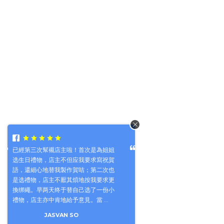
是為姐姐
非常有耐心地為我挑選合心意的手鐲，
求寫祝賀
不厭其煩地跟進問題，高品質，送禮自
第二次也
用皆宜❤️
我要求更
CAROL LO
了一份小
 ...