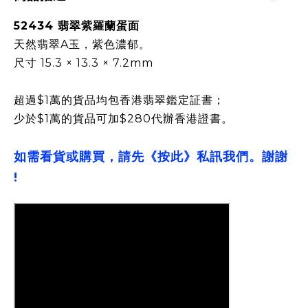
52434 翡翠紫羅蘭蛋面
天然翡翠A玉，紫色濃郁。
尺寸 15.3 × 13.3 × 7.2mm
超過$1萬的貨品均包香港翡翠鑑定証書；
少於$1萬的貨品可加$280代辦香港證書。
如需看貨或購買，請先《按此》私訊我們。謝謝
!