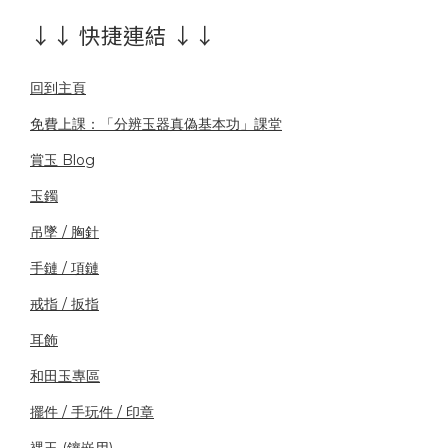
↓↓ 快捷連結 ↓↓
回到主頁
免費上課：「分辨玉器真偽基本功」課堂
賞玉 Blog
玉鐲
吊墜 / 胸針
手鏈 / 項鏈
戒指 / 扳指
耳飾
和田玉專區
擺件 / 手玩件 / 印章
裸玉 (鑲嵌用)