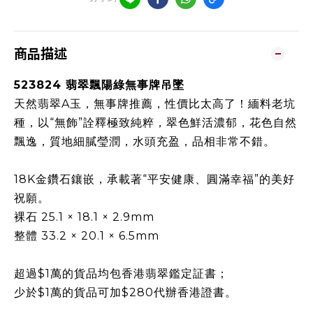
商品描述
523824 翡翠飄陽綠無事牌吊墜
天然翡翠A玉，無事牌推薦，性價比太高了！緬料老坑
種，以“無飾”詮釋極致純粹，翠色鮮活濃郁，花色自然
飄逸，質地細膩瑩潤，水頭充盈，品相非常不錯。
18K金鑽石鑲嵌，承載著“平安健康、圓滿幸福”的美好
祝願。
裸石 25.1 × 18.1 × 2.9mm
整體 33.2 × 20.1 × 6.5mm
超過$1萬的貨品均包香港翡翠鑑定証書；
少於$1萬的貨品可加$280代辦香港證書。