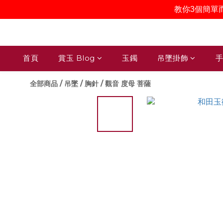
教你3個簡單
首頁
賞玉 Blog
玉鐲
吊墜掛飾
手
全部商品
/
吊墜 / 胸針
/
觀音 度母 菩薩