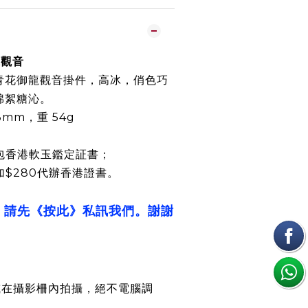
龍觀音
青花御龍觀音掛件，高冰，俏色巧
棉絮糖沁。
 13mm，重 54g
包香港軟玉鑑定証書；
加$280代辦香港證書。
，請先《按此》私訊我們。謝謝
或在攝影柵內拍攝，絕不電腦調