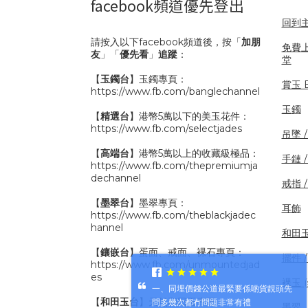
facebook頻道優先登出
回到
請按入以下facebook頻道後，按「
加朋
免費
友
」「
優先看
」
追蹤
：
堂
【
玉鐲台
】玉鐲專頁：
賞玉 B
https://www.fb.com/banglechannel
玉鐲
【
精選台
】港幣5萬以下的美玉花件：
https://www.fb.com/selectjades
吊墜 
【
高端台
】港幣5萬以上的收藏級極品：
手鏈 
https://www.fb.com/thepremiumja
dechannel
戒指 
【
墨翠台
】墨翠專頁：
耳飾
https://www.fb.com/theblackjadec
hannel
和田
【
鑲嵌台
】蛋面、戒面、裸石專頁：
擺件 /
https://www.fb.com/unmountedjad
es
裸玉 
一、同埋價錢公道最緊要係啲貨靚頭先
【
和田玉台
】天然和田玉專頁：
問多幾次都冇問題非常有禮
墨翠