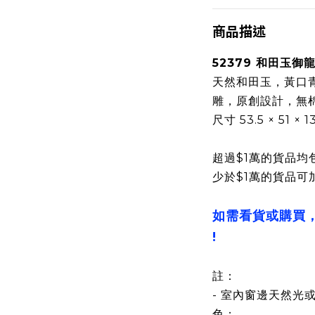
商品描述
52379 和田玉御
天然和田玉，黃口
雕，原創設計，無
尺寸 53.5 × 51 ×
超過$1萬的貨品均
少於$1萬的貨品可
如需看貨或購買
!
註：
- 室內窗邊天然光
色；