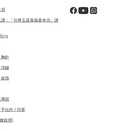
主頁
上課：「分辨玉器真偽基本功」課
log
/ 胸針
/ 項鏈
/ 扳指
玉專區
 手玩件 / 印章
(鑲嵌用)