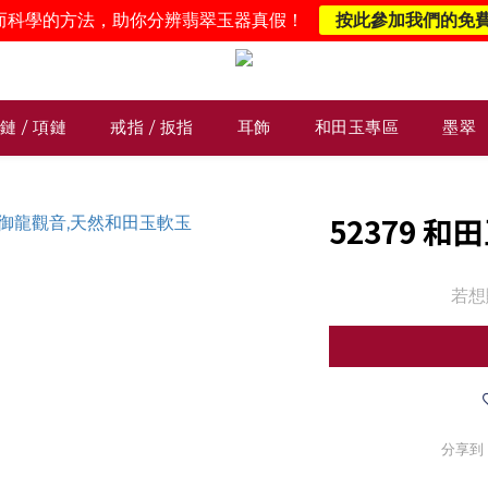
而科學的方法，助你分辨翡翠玉器真假！
按此參加我們的免
鏈 / 項鏈
戒指 / 扳指
耳飾
和田玉專區
墨翠
52379 
若想
分享到