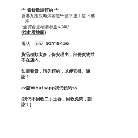
***
看貨敬請預約
***
香港九龍觀塘鴻圖道55號幸運工廈14樓
H座
(全資自置物業超過40年)
(按此看地圖)
電話：(852)
92719456
貨品種類太多，保安理由，部份貨物並
不在店內。
如需看貨，請先預約，以便安排。謝
謝！
>>請Whatsapp我們預約<<
(我們不回收二手玉器，回收免問，謝
謝！)