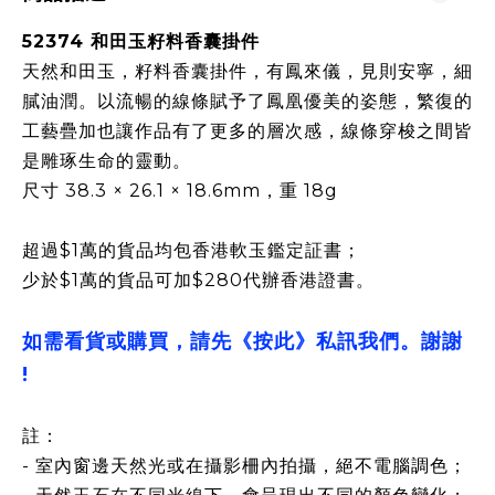
52374 和田玉籽料香囊掛件
天然和田玉，籽料香囊掛件，有鳳來儀，見則安寧，細
膩油潤。以流暢的線條賦予了鳳凰優美的姿態，繁復的
工藝疊加也讓作品有了更多的層次感，線條穿梭之間皆
是雕琢生命的靈動。
尺寸 38.3 × 26.1 × 18.6mm，重 18g
超過$1萬的貨品均包香港軟玉鑑定証書；
少於$1萬的貨品可加$280代辦香港證書。
如需看貨或購買，請先《按此》私訊我們。謝謝
!
註：
- 室內窗邊天然光或在攝影柵內拍攝，絕不電腦調色；