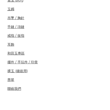
賞玉 Blog
玉鐲
吊墜 / 胸針
手鏈 / 項鏈
戒指 / 扳指
耳飾
和田玉專區
擺件 / 手玩件 / 印章
裸玉 (鑲嵌用)
墨翠
聯絡我們