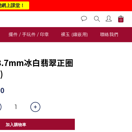
費網上課堂！
擺件 / 手玩件 / 印章
裸玉 (鑲嵌用)
聯絡我們
 53.7mm冰白翡翠正圈
)
00
加入購物車