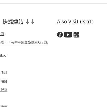
 快捷連結 ↓↓
Also Visit us at:
主頁
上課：「分辨玉器真偽基本功」課
log
/ 胸針
/ 項鏈
/ 扳指
玉專區