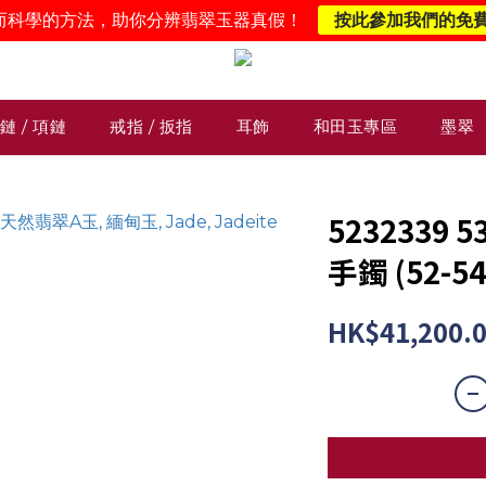
而科學的方法，助你分辨翡翠玉器真假！
按此參加我們的免
鏈 / 項鏈
戒指 / 扳指
耳飾
和田玉專區
墨翠
5232339
手鐲 (52-54
HK$41,200.