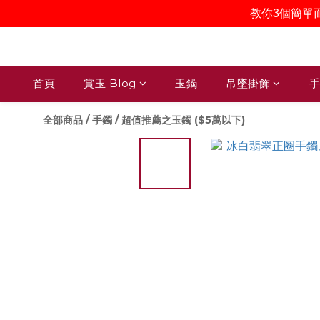
教你3個簡單
首頁
賞玉 Blog
玉鐲
吊墜掛飾
手
全部商品
/
手鐲
/
超值推薦之玉鐲 ($5萬以下)