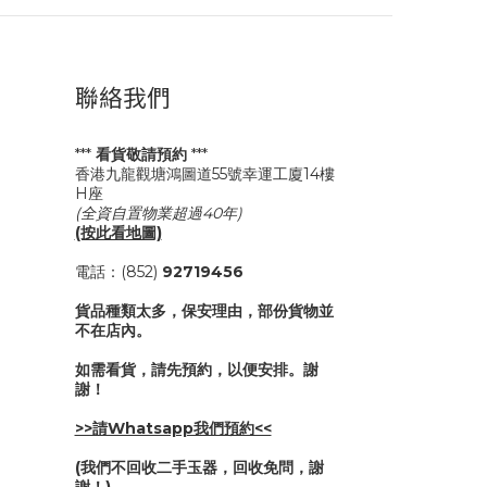
聯絡我們
***
看貨敬請預約
***
香港九龍觀塘鴻圖道55號幸運工廈14樓
H座
(全資自置物業超過40年)
(按此看地圖)
電話：(852)
92719456
貨品種類太多，保安理由，部份貨物並
不在店內。
如需看貨，請先預約，以便安排。謝
謝！
>>請Whatsapp我們預約<<
(我們不回收二手玉器，回收免問，謝
謝！)