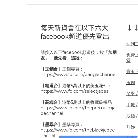
每天新貨會在以下六大
↓↓
facebook頻道優先登出
回到
請按入以下facebook頻道後，按「
加朋
免費
友
」「
優先看
」
追蹤
：
堂
【
玉鐲台
】玉鐲專頁：
賞玉 B
https://www.fb.com/banglechannel
玉鐲
【
精選台
】港幣5萬以下的美玉花件：
https://www.fb.com/selectjades
吊墜 
【
高端台
】港幣5萬以上的收藏級極品：
手鏈 
https://www.fb.com/thepremiumja
dechannel
戒指 
【
墨翠台
】墨翠專頁：
耳飾
https://www.fb.com/theblackjadec
hannel
和田