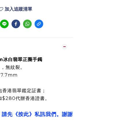
加入追蹤清單
.7mm冰白翡翠正圈手鐲
美，無紋裂。
× 7.7mm
包香港翡翠鑑定証書；
加$280代辦香港證書。
，請先《按此》私訊我們。謝謝