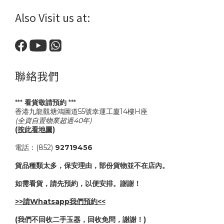
Also Visit us at:
聯絡我們
***
看貨敬請預約
***
香港九龍觀塘鴻圖道55號幸運工廈14樓H座
(全資自置物業超過40年)
(按此看地圖)
電話：(852)
92719456
貨品種類太多，保安理由，部份貨物並不在店內。
如需看貨，請先預約，以便安排。謝謝！
>>請Whatsapp我們預約<<
(我們不回收二手玉器，回收免問，謝謝！)