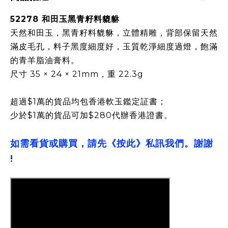
52278 和田玉黑青籽料貔貅
天然和田玉，黑青籽料貔貅，立體精雕，背部保留天然
滿皮毛孔，料子黑度細度好，玉質乾淨細度過燈，飽滿
的青羊脂油膏料。
尺寸 35 × 24 × 21mm，重 22.3g
超過$1萬的貨品均包香港軟玉鑑定証書；
少於$1萬的貨品可加$280代辦香港證書。
如需看貨或購買，請先《按此》私訊我們。謝謝
!