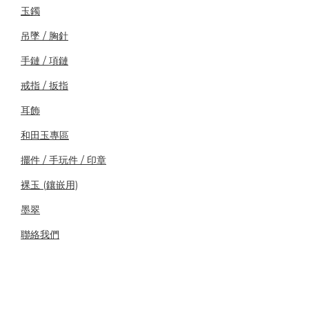
玉鐲
吊墜 / 胸針
手鏈 / 項鏈
戒指 / 扳指
耳飾
和田玉專區
擺件 / 手玩件 / 印章
裸玉 (鑲嵌用)
墨翠
聯絡我們