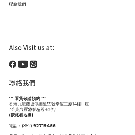
聯絡我們
Also Visit us at:
聯絡我們
***
看貨敬請預約
***
香港九龍觀塘鴻圖道55號幸運工廈14樓H座
(全資自置物業超過40年)
(按此看地圖)
電話：(852)
92719456