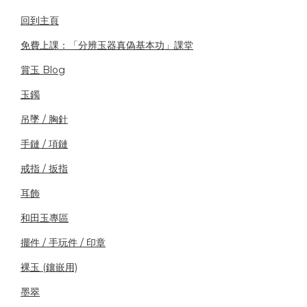
回到主頁
免費上課：「分辨玉器真偽基本功」課堂
賞玉 Blog
玉鐲
吊墜 / 胸針
手鏈 / 項鏈
戒指 / 扳指
耳飾
和田玉專區
擺件 / 手玩件 / 印章
裸玉 (鑲嵌用)
墨翠