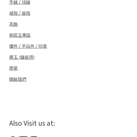
手鏈 / 項鏈
戒指 / 扳指
耳飾
和田玉專區
擺件 / 手玩件 / 印章
裸玉 (鑲嵌用)
墨翠
聯絡我們
Also Visit us at: