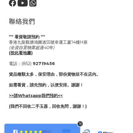
聯絡我們
***
看貨敬請預約
***
香港九龍觀塘鴻圖道55號幸運工廈14樓H座
(全資自置物業超過40年)
(按此看地圖)
電話：(852)
92719456
貨品種類太多，保安理由，部份貨物並不在店內。
如需看貨，請先預約，以便安排。謝謝！
>>請Whatsapp我們預約<<
(我們不回收二手玉器，回收免問，謝謝！)