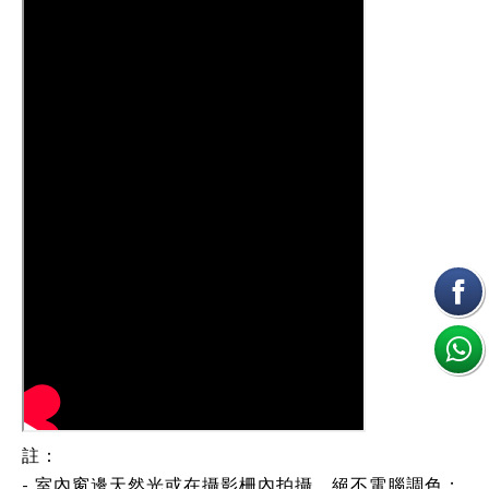
註：
- 室內窗邊天然光或在攝影柵內拍攝，絕不電腦調色；