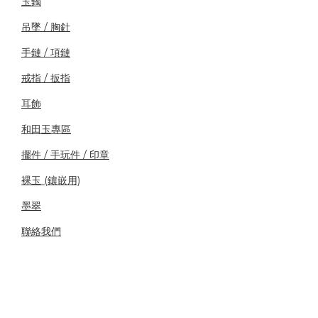
玉鐲
吊墜 / 胸針
手鏈 / 項鏈
戒指 / 扳指
耳飾
和田玉專區
擺件 / 手玩件 / 印章
裸玉 (鑲嵌用)
墨翠
聯絡我們