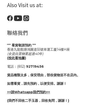
Also Visit us at:
聯絡我們
***
看貨敬請預約
***
香港九龍觀塘鴻圖道55號幸運工廈14樓H座
(全資自置物業超過40年)
(按此看地圖)
電話：(852)
92719456
貨品種類太多，保安理由，部份貨物並不在店內。
如需看貨，請先預約，以便安排。謝謝！
>>請Whatsapp我們預約<<
(我們不回收二手玉器，回收免問，謝謝！)