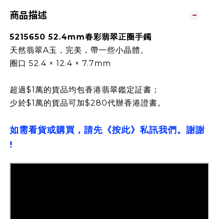
商品描述
5215650 52.4mm春彩翡翠正圈手鐲
天然翡翠A玉，完美，帶一些小晶體。
圈口 52.4 × 12.4 × 7.7mm
超過$1萬的貨品均包香港翡翠鑑定証書；
少於$1萬的貨品可加$280代辦香港證書。
如需看貨或購買，請先《按此》私訊我們。謝謝
!