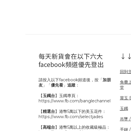
每天新貨會在以下六大
↓↓
facebook頻道優先登出
回到
請按入以下facebook頻道後，按「
加朋
免費
友
」「
優先看
」
追蹤
：
堂
【
玉鐲台
】玉鐲專頁：
賞玉 B
https://www.fb.com/banglechannel
玉鐲
【
精選台
】港幣5萬以下的美玉花件：
https://www.fb.com/selectjades
吊墜 
【
高端台
】港幣5萬以上的收藏級極品：
手鏈 