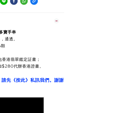
冰多寶手串
美，通透。
4顆
包香港翡翠鑑定証書；
加$280代辦香港證書。
，請先《按此》私訊我們。謝謝