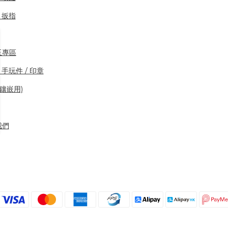
/ 扳指
玉專區
 手玩件 / 印章
(鑲嵌用)
我們