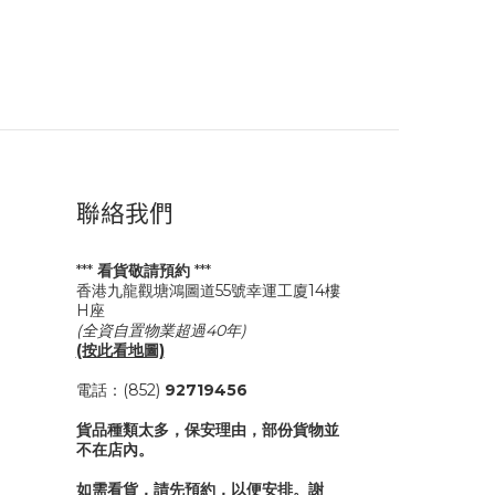
聯絡我們
***
看貨敬請預約
***
香港九龍觀塘鴻圖道55號幸運工廈14樓
H座
(全資自置物業超過40年)
(按此看地圖)
電話：(852)
92719456
貨品種類太多，保安理由，部份貨物並
不在店內。
如需看貨，請先預約，以便安排。謝