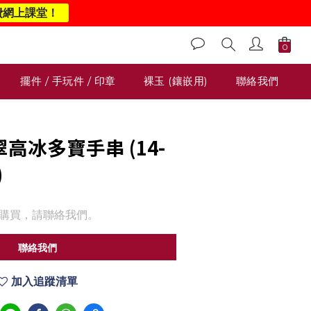
費網上課堂！
擺件 / 手玩件 / 印章
裸玉 (鑲嵌用)
聯絡我們
翡翠高冰多寶手串 (14-
)
購買，請聯絡我們。
聯絡我們
加入追蹤清單