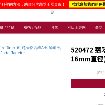
而科學的方法，助你分辨翡翠玉器真假！
按此參加我們的免
鏈 / 項鏈
戒指 / 扳指
耳飾
和田玉專區
墨翠
520472 
16mm直徑
若想