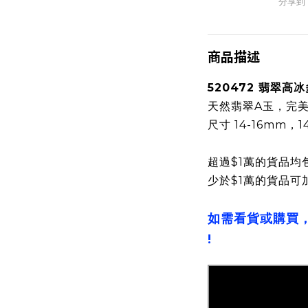
分享到
商品描述
520472 翡翠高
天然翡翠A玉，完
尺寸 14-16mm，1
超過$1萬的貨品均
少於$1萬的貨品可
如需看貨或購買
!