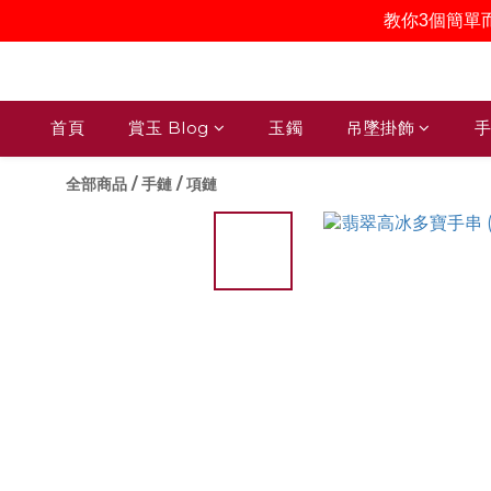
教你3個簡單
首頁
賞玉 Blog
玉鐲
吊墜掛飾
手
全部商品
/
手鏈 / 項鏈