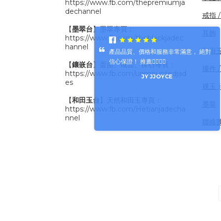
https://www.fb.com/thepremiumja
dechannel
戒指 
【
墨翠台
】墨翠專頁：
耳飾
https://www.fb.com/theblackjadec
hannel
和田
產品品質、價格和服務非常滿意， 絕對
信心保證！ 推薦👍🏻👍🏻
【
鑲嵌台
】蛋面、戒面、裸石專頁：
擺件 /
https://www.fb.com/unmountedjad
JY JJOYCE
es
裸玉 
【
和田玉台
】天然和田玉專頁：
墨翠
https://www.fb.com/Hetianjadecha
nnel
聯絡