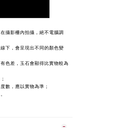
或在攝影柵內拍攝，絕不電腦調
光線下，會呈現出不同的顏色變
均有色差，玉石會顯得比實物較為
路；
約度數，應以實物為準；
鏈。