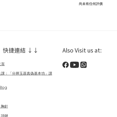
尚未有任何評價
 快捷連結 ↓↓
Also Visit us at:
主頁
上課：「分辨玉器真偽基本功」課
log
/ 胸針
/ 項鏈