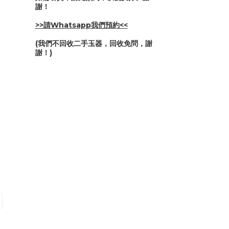
謝！
>>請Whatsapp我們預約<<
(我們不回收二手玉器，回收免問，謝
謝！)