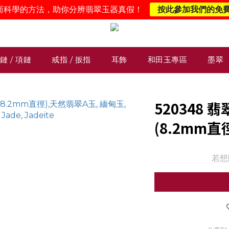
而科學的方法，助你分辨翡翠玉器真假！
按此參加我們的免
鏈 / 項鏈
戒指 / 扳指
耳飾
和田玉專區
墨翠
520348
(8.2mm直
若想