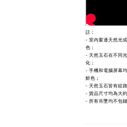
註：
- 室內窗邊天然光
色；
- 天然玉石在不同
化；
- 手機和電腦屏幕
鮮色；
- 天然玉石皆有紋
- 貨品尺寸均為大
- 所有吊墜均不包