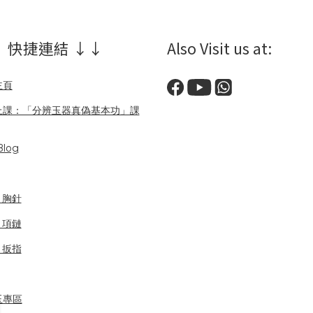
 快捷連結 ↓↓
Also Visit us at:
主頁
上課：「分辨玉器真偽基本功」課
log
/ 胸針
/ 項鏈
/ 扳指
玉專區