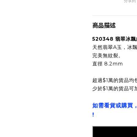
分享到
商品描述
520348 翡翠冰
天然翡翠A玉，冰
完美無紋裂。
直徑 8.2mm
超過$1萬的貨品均
少於$1萬的貨品可
如需看貨或購買
!