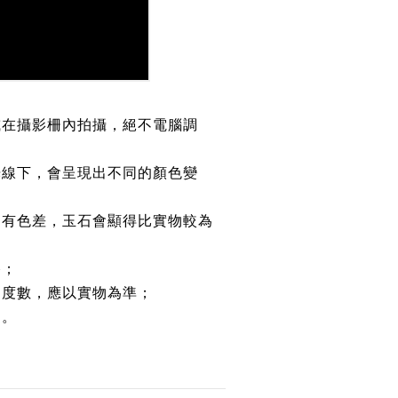
或在攝影柵內拍攝，絕不電腦調
光線下，會呈現出不同的顏色變
均有色差，玉石會顯得比實物較為
路；
約度數，應以實物為準；
鏈。