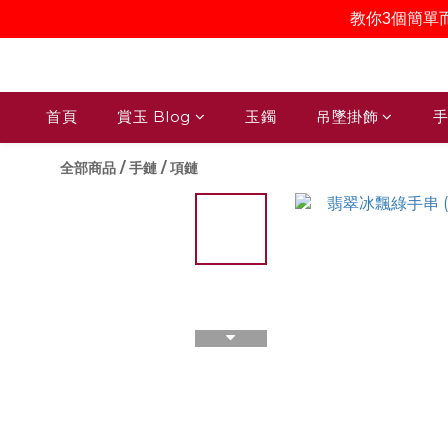
教你3個簡單
首頁
賞玉 Blog
玉鐲
吊墜掛飾
手
全部商品
/
手鏈 / 項鏈