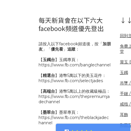
每天新貨會在以下六大
↓↓
facebook頻道優先登出
回到
請按入以下facebook頻道後，按「
加朋
免費
友
」「
優先看
」
追蹤
：
堂
【
玉鐲台
】玉鐲專頁：
賞玉 B
https://www.fb.com/banglechannel
玉鐲
【
精選台
】港幣5萬以下的美玉花件：
https://www.fb.com/selectjades
吊墜 
【
高端台
】港幣5萬以上的收藏級極品：
手鏈 
https://www.fb.com/thepremiumja
dechannel
戒指 
【
墨翠台
】墨翠專頁：
耳飾
https://www.fb.com/theblackjadec
hannel
和田