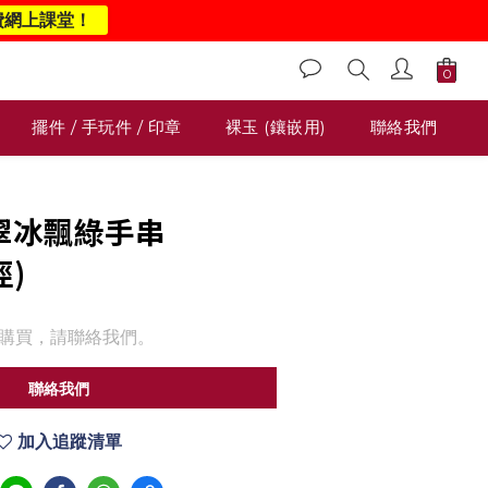
費網上課堂！
擺件 / 手玩件 / 印章
裸玉 (鑲嵌用)
聯絡我們
 翡翠冰飄綠手串
徑)
購買，請聯絡我們。
聯絡我們
加入追蹤清單