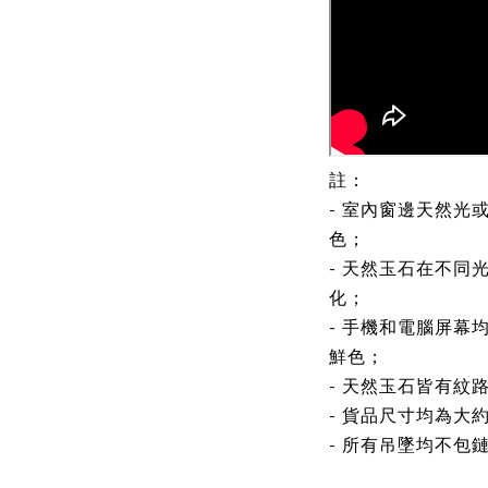
註：
- 室內窗邊天然光
色；
- 天然玉石在不同
化；
- 手機和電腦屏幕
鮮色；
- 天然玉石皆有紋
- 貨品尺寸均為大
- 所有吊墜均不包