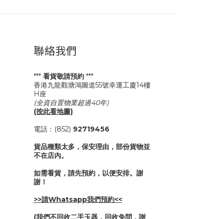
聯絡我們
***
看貨敬請預約
***
香港九龍觀塘鴻圖道55號幸運工廈14樓
H座
(全資自置物業超過40年)
(按此看地圖)
電話：(852)
92719456
貨品種類太多，保安理由，部份貨物並
不在店內。
如需看貨，請先預約，以便安排。謝
謝！
>>請Whatsapp我們預約<<
(我們不回收二手玉器，回收免問，謝