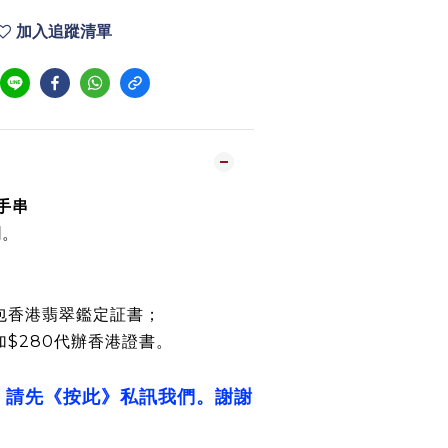
加入追蹤清單
綠手串
潤。
包香港翡翠鑑定証書；
加$280代辦香港證書。
，請先《按此》私訊我們。謝謝