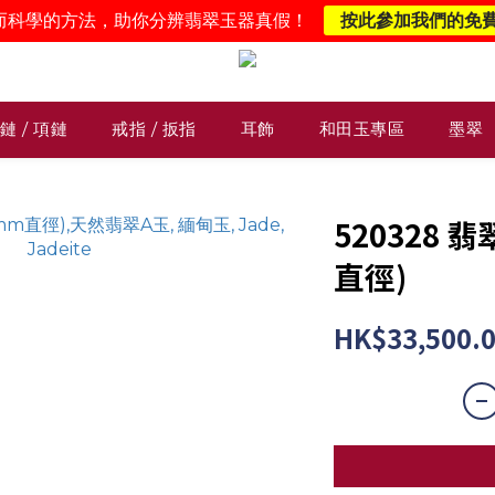
而科學的方法，助你分辨翡翠玉器真假！
按此參加我們的免
鏈 / 項鏈
戒指 / 扳指
耳飾
和田玉專區
墨翠
520328 
直徑)
HK$33,500.