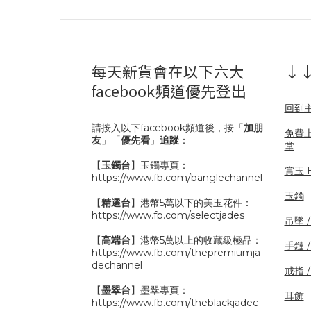
每天新貨會在以下六大
↓↓
facebook頻道優先登出
回到
請按入以下facebook頻道後，按「
加朋
免費
友
」「
優先看
」
追蹤
：
堂
【
玉鐲台
】玉鐲專頁：
賞玉 B
https://www.fb.com/banglechannel
玉鐲
【
精選台
】港幣5萬以下的美玉花件：
https://www.fb.com/selectjades
吊墜 
【
高端台
】港幣5萬以上的收藏級極品：
手鏈 
https://www.fb.com/thepremiumja
dechannel
戒指 
【
墨翠台
】墨翠專頁：
耳飾
https://www.fb.com/theblackjadec