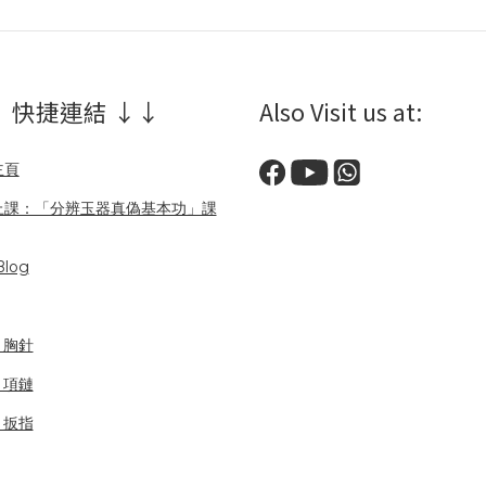
 快捷連結 ↓↓
Also Visit us at:
主頁
上課：「分辨玉器真偽基本功」課
log
/ 胸針
/ 項鏈
/ 扳指