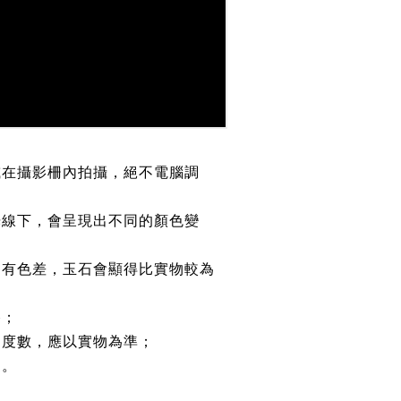
或在攝影柵內拍攝，絕不電腦調
光線下，會呈現出不同的顏色變
均有色差，玉石會顯得比實物較為
路；
約度數，應以實物為準；
鏈。