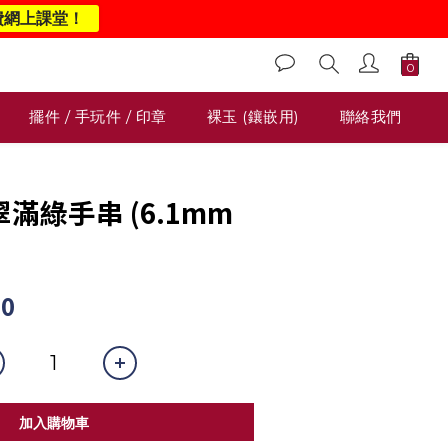
費網上課堂！
擺件 / 手玩件 / 印章
裸玉 (鑲嵌用)
聯絡我們
翡翠滿綠手串 (6.1mm
00
加入購物車