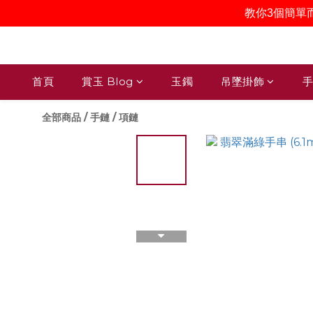
教你3個簡單
首頁
賞玉 Blog
玉鐲
吊墜掛飾
手
全部商品
/
手鏈 / 項鏈