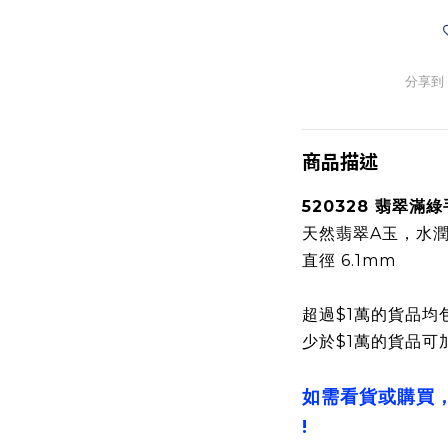
分享到
商品描述
520328 翡翠滿
天然翡翠A玉，水
直徑 6.1mm
超過$1萬的貨品均
少於$1萬的貨品可
如需看貨或購買
!