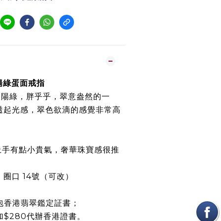
辣陽綠蛋面戒指
辣陽綠，胖乎乎，翠意盎然的一
透起光感，翠色欲滴的感覺非常高
上手有點小貴氣，奢華珠寶感很推
mm，圈口 14號（可改）
包香港翡翠鑑定証書；
加$280代辦香港證書。