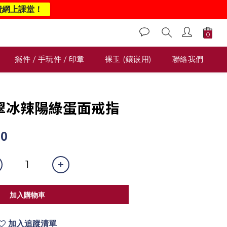
費網上課堂！
擺件 / 手玩件 / 印章
裸玉 (鑲嵌用)
聯絡我們
 翡翠冰辣陽綠蛋面戒指
00
加入購物車
加入追蹤清單