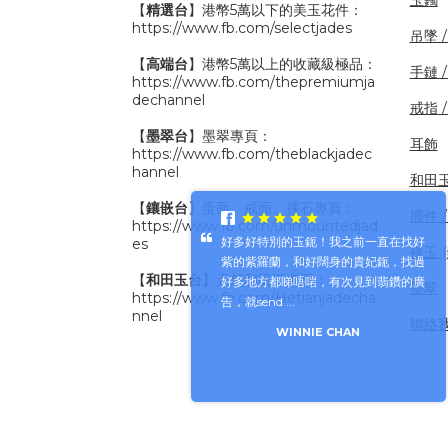
【
精選台
】港幣5萬以下的美玉花件：
https://www.fb.com/selectjades
吊墜 
【
高端台
】港幣5萬以上的收藏級極品：
手鏈 
https://www.fb.com/thepremiumja
dechannel
戒指 
【
墨翠台
】墨翠專頁：
耳飾
https://www.fb.com/theblackjadec
hannel
和田
【
鑲嵌台
】蛋面、戒面、裸石專頁：
擺件 /
https://www.fb.com/unmountedjad
好多好特別的玉鈪！我之前一直在找好
es
裸玉 
紫的紫羅蘭，和好闊身的貴妃鈪，找過
【
和田玉台
】天然和田玉專頁：
好多地方都睇唔啱，有次見到翡鑽的廣
墨翠
https://www.fb.com/Hetianjadecha
告，就send ...
nnel
聯絡
WINNIE CHAN