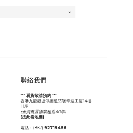
聯絡我們
***
看貨敬請預約
***
香港九龍觀塘鴻圖道55號幸運工廈14樓
H座
(全資自置物業超過40年)
(按此看地圖)
電話：(852)
92719456