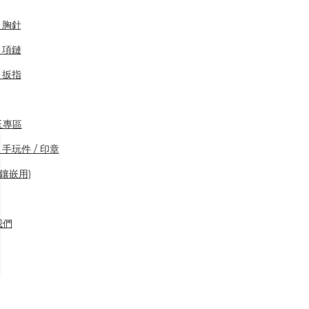
/ 胸針
/ 項鏈
/ 扳指
玉專區
 手玩件 / 印章
(鑲嵌用)
我們