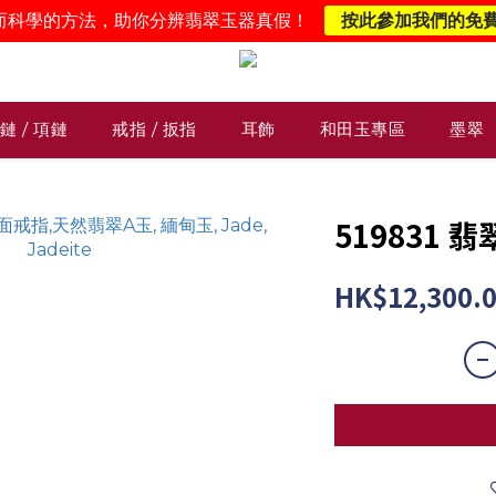
而科學的方法，助你分辨翡翠玉器真假！
按此參加我們的免
鏈 / 項鏈
戒指 / 扳指
耳飾
和田玉專區
墨翠
519831
HK$12,300.