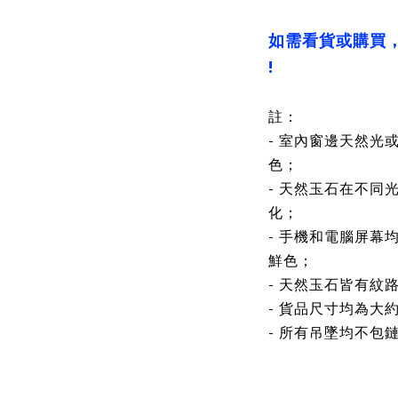
如需看貨或購買
!
註：
- 室內窗邊天然光
色；
- 天然玉石在不同
化；
- 手機和電腦屏幕
鮮色；
- 天然玉石皆有紋
- 貨品尺寸均為大
- 所有吊墜均不包