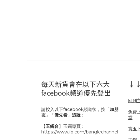
每天新貨會在以下六大
↓↓
facebook頻道優先登出
回到
請按入以下facebook頻道後，按「
加朋
免費
友
」「
優先看
」
追蹤
：
堂
【
玉鐲台
】玉鐲專頁：
賞玉 B
https://www.fb.com/banglechannel
玉鐲