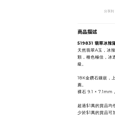
分享到
商品描述
519831 翡翠冰
天然翡翠A玉，冰
顆，種色極佳，冰
級。
18K金鑽石鑲嵌，
薦。
裸石 9.1 × 7.1
超過$1萬的貨品均
少於$1萬的貨品可