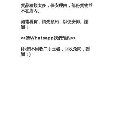
貨品種類太多，保安理由，部份貨物並
不在店內。
如需看貨，請先預約，以便安排。謝
謝！
>>請Whatsapp我們預約<<
(我們不回收二手玉器，回收免問，謝
謝！)