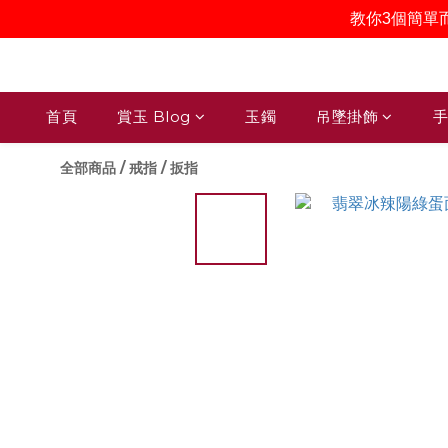
教你3個簡單
首頁
賞玉 Blog
玉鐲
吊墜掛飾
手
全部商品
/
戒指 / 扳指