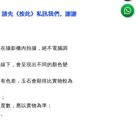
，請先《按此》私訊我們。謝謝
或在攝影柵內拍攝，絕不電腦調
光線下，會呈現出不同的顏色變
均有色差，玉石會顯得比實物較為
路；
約度數，應以實物為準；
鏈。