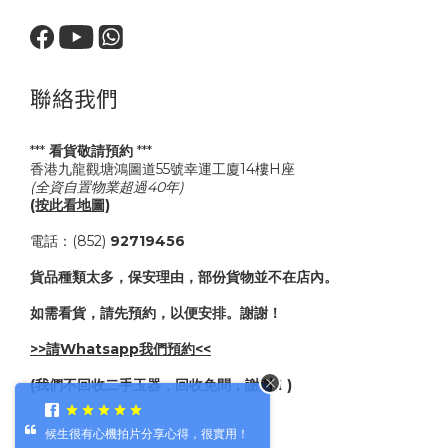
聯絡我們
***
看貨敬請預約
***
香港九龍觀塘鴻圖道55號幸運工廈14樓H座
(全資自置物業超過40年)
(按此看地圖)
電話：(852)
92719456
貨品種類太多，保安理由，部份貨物並不在店內。
如需看貨，請先預約，以便安排。謝謝！
>>請Whatsapp我們預約<<
(我們不回收二手玉器，回收免問，謝謝！)
候生很有心機拍片分享心得，很實用！