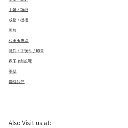
手鏈 / 項鏈
戒指 / 扳指
耳飾
和田玉專區
擺件 / 手玩件 / 印章
裸玉 (鑲嵌用)
墨翠
聯絡我們
Also Visit us at: