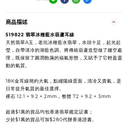
商品描述
519822 翡翠冰種藍水葫蘆耳線
天然翡翠A玉，老坑冰種藍水翡翠，水頭十足，起光起
瑩，自帶清冷的湖藍色調。
將傳統葫蘆造型做了鏤空處
理，既保留了圓潤飽滿的福氣形態，又賦予了它輕盈靈
動的氣質。
18K金耳線簡約大氣，點綴陽綠蛋面，清冷又貴氣，是
日常提升氣質的最佳選擇。
裸石 12.1 × 9.2 × 2mm，整體 72 × 9.2 × 3mm
超過$1萬的貨品均包香港翡翠鑑定証書；
少於$1萬的貨品可加$280代辦香港證書。