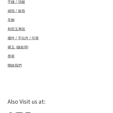
手鏈 / 項鏈
戒指 / 扳指
耳飾
和田玉專區
擺件 / 手玩件 / 印章
裸玉 (鑲嵌用)
墨翠
聯絡我們
Also Visit us at: