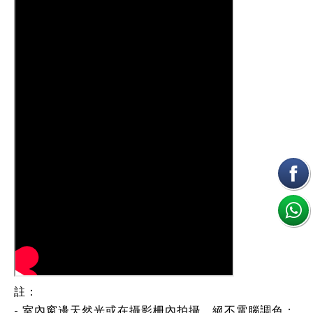
註：
- 室內窗邊天然光或在攝影柵內拍攝，絕不電腦調色；