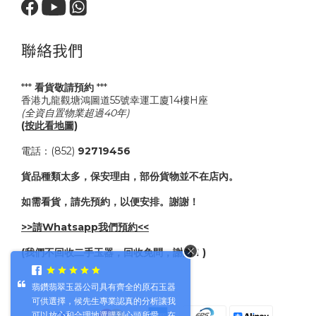
聯絡我們
***
看貨敬請預約
***
香港九龍觀塘鴻圖道55號幸運工廈14樓H座
(全資自置物業超過40年)
(按此看地圖)
電話：(852)
92719456
貨品種類太多，保安理由，部份貨物並不在店內。
如需看貨，請先預約，以便安排。謝謝！
>>請Whatsapp我們預約<<
(我們不回收二手玉器，回收免問，謝謝！)
翡鑽翡翠玉器公司具有齊全的原石玉器
可供選擇，候先生專業認真的分析讓我
可以放心和合理地選購到心頭所愛。在