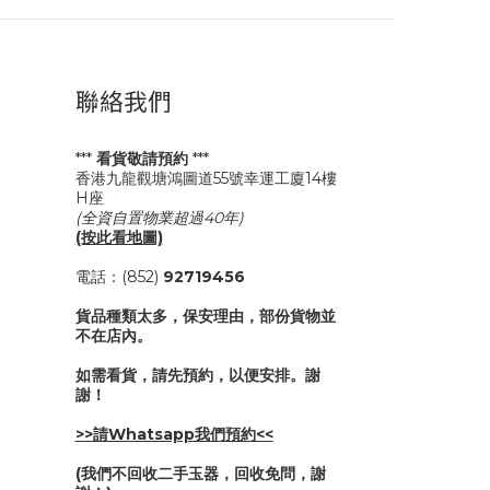
聯絡我們
***
看貨敬請預約
***
香港九龍觀塘鴻圖道55號幸運工廈14樓
H座
(全資自置物業超過40年)
(按此看地圖)
電話：(852)
92719456
貨品種類太多，保安理由，部份貨物並
不在店內。
如需看貨，請先預約，以便安排。謝
謝！
>>請Whatsapp我們預約<<
(我們不回收二手玉器，回收免問，謝