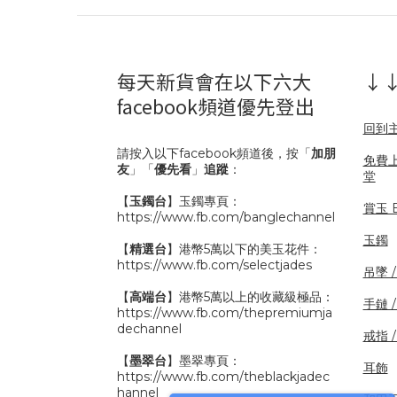
每天新貨會在以下六大
↓↓
facebook頻道優先登出
回到
請按入以下facebook頻道後，按「
加朋
免費
友
」「
優先看
」
追蹤
：
堂
【
玉鐲台
】玉鐲專頁：
賞玉 B
https://www.fb.com/banglechannel
玉鐲
【
精選台
】港幣5萬以下的美玉花件：
https://www.fb.com/selectjades
吊墜 
【
高端台
】港幣5萬以上的收藏級極品：
手鏈 
https://www.fb.com/thepremiumja
dechannel
戒指 
【
墨翠台
】墨翠專頁：
耳飾
https://www.fb.com/theblackjadec
hannel