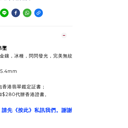
吊墜
K金鑲，冰種，閃閃發光，完美無紋
× 5.4mm
包香港翡翠鑑定証書；
加$280代辦香港證書。
，請先《按此》私訊我們。謝謝