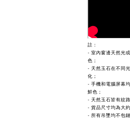
註：
- 室內窗邊天然光
色；
- 天然玉石在不同
化；
- 手機和電腦屏幕
鮮色；
- 天然玉石皆有紋
- 貨品尺寸均為大
- 所有吊墜均不包