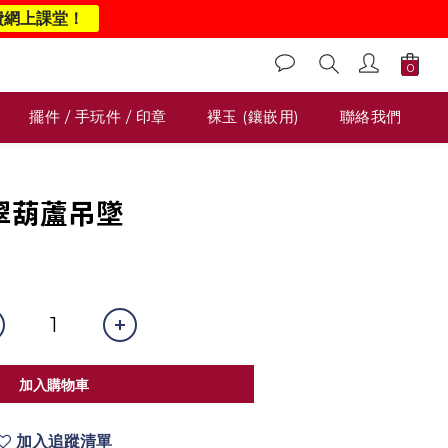
費網上課堂！
擺件 / 手玩件 / 印章
裸玉 (鑲嵌用)
聯絡我們
翡翠葫蘆吊墜
0
加入購物車
加入追蹤清單