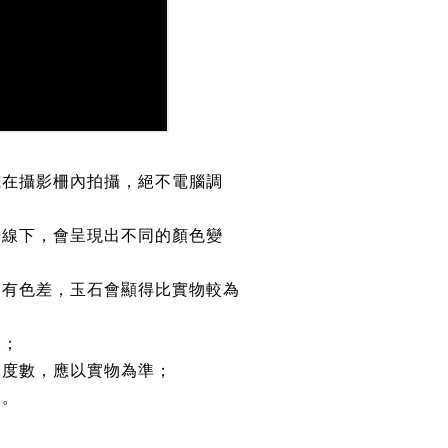
或在攝影柵內拍攝，絕不電腦調
光線下，會呈現出不同的顏色變
均有色差，玉石會顯得比實物較為
路；
約度數，應以實物為準；
鏈。