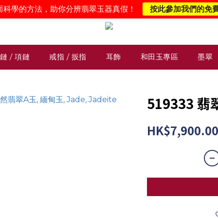
而科學的方法，助你分辨翡翠玉器真假！
按此參加我們的免
鏈 / 項鏈
戒指 / 扳指
耳飾
和田玉專區
墨翠
519333 
HK$7,900.0