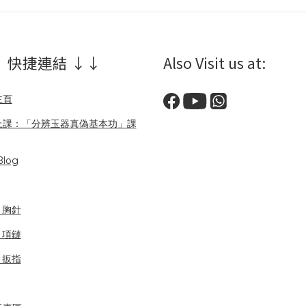
 快捷連結 ↓↓
Also Visit us at:
主頁
上課：「分辨玉器真偽基本功」課
log
/ 胸針
/ 項鏈
/ 扳指