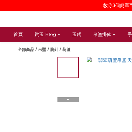
教你3個簡單
首頁
賞玉 Blog
玉鐲
吊墜掛飾
手
全部商品
/
吊墜 / 胸針
/
葫蘆