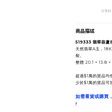
分享到
商品描述
519333 翡翠葫蘆
天然翡翠A玉，18
裂。
整體 20.1 × 13.8 
超過$1萬的貨品均
少於$1萬的貨品可
如需看貨或購買
!