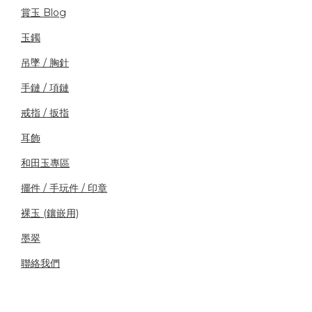
賞玉 Blog
玉鐲
吊墜 / 胸針
手鏈 / 項鏈
戒指 / 扳指
耳飾
和田玉專區
擺件 / 手玩件 / 印章
裸玉 (鑲嵌用)
墨翠
聯絡我們