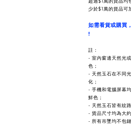
超過$1萬的貨品均
少於$1萬的貨品可
如需看貨或購買
!
註：
- 室內窗邊天然光
色；
- 天然玉石在不同
化；
- 手機和電腦屏幕
鮮色；
- 天然玉石皆有紋
- 貨品尺寸均為大
- 所有吊墜均不包