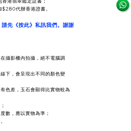
包香港翡翠鑑定証書；
加$280代辦香港證書。
，請先《按此》私訊我們。謝謝
或在攝影柵內拍攝，絕不電腦調
光線下，會呈現出不同的顏色變
均有色差，玉石會顯得比實物較為
路；
約度數，應以實物為準；
鏈。