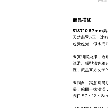
分享到
商品描述
518710 57m
天然翡翠A玉，冰
起熒起光，似水潤
玉質細膩純淨，通
涼滑。鐲型溫婉雅
腕，藏盡東方女子
玉鐲自古寓意圓滿
長，腕間一抹溫潤
圈口 57 × 12 × 