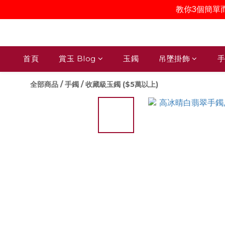
教你3個簡單
首頁
賞玉 Blog
玉鐲
吊墜掛飾
手
全部商品
/
手鐲
/
收藏級玉鐲 ($5萬以上)