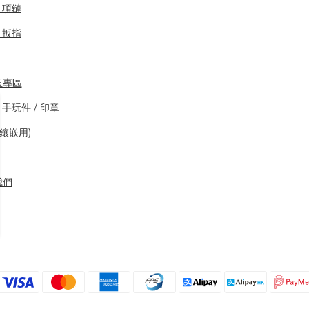
/ 項鏈
/ 扳指
玉專區
 手玩件 / 印章
(鑲嵌用)
我們