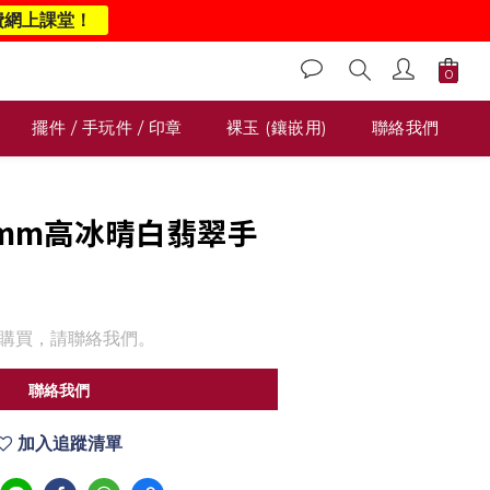
費網上課堂！
擺件 / 手玩件 / 印章
裸玉 (鑲嵌用)
聯絡我們
 57mm高冰晴白翡翠手
購買，請聯絡我們。
聯絡我們
加入追蹤清單