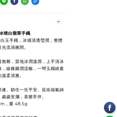
m高冰晴白翡翠手鐲
晴白玉手鐲，冰感清透瑩潤，整體
月光流淌腕間。
透無雜，質地冰潤溫潤，上手清冰
致，線條圓潤流暢，一彎玉鐲繞素
的溫柔清雅。
順遂、鎖住一生平安、庇佑福氣綿
，歲歲安瀾，喜樂常伴。
8mm，重 48.5g