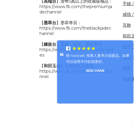
【
高端台
】港幣5萬以上的收藏級極品：
手鏈 
https://www.fb.com/thepremiumja
dechannel
戒指 
【
墨翠台
】墨翠專頁：
耳飾
https://www.fb.com/theblackjadec
hannel
和田
【
鑲嵌台
】蛋面、戒面、裸石專頁：
擺件 /
https://www.fb.com/unmountedjad
es
唔 hard sell, 按客人要求介紹貨品。如果
裸玉 
可以信用卡付款就更好。
【
和田玉台
】天然和田玉專頁：
墨翠
https://www.fb.com/Hetianjadecha
ADA CHAN
nnel
聯絡