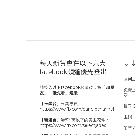
每天新貨會在以下六大
↓↓
facebook頻道優先登出
回到
請按入以下facebook頻道後，按「
加朋
免費
友
」「
優先看
」
追蹤
：
堂
【
玉鐲台
】玉鐲專頁：
賞玉 B
https://www.fb.com/banglechannel
玉鐲
【
精選台
】港幣5萬以下的美玉花件：
https://www.fb.com/selectjades
吊墜 