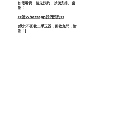
如需看貨，請先預約，以便安排。謝
謝！
>>請Whatsapp我們預約<<
(我們不回收二手玉器，回收免問，謝
謝！)