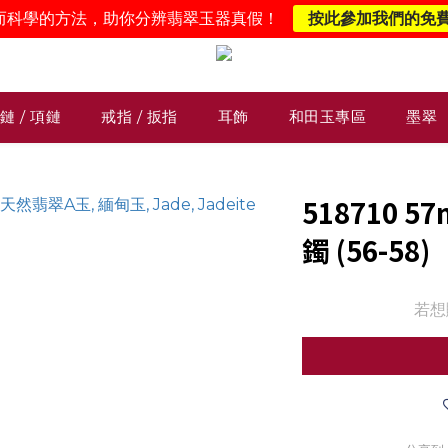
而科學的方法，助你分辨翡翠玉器真假！
按此參加我們的免
鏈 / 項鏈
戒指 / 扳指
耳飾
和田玉專區
墨翠
518710
鐲 (56-58)
若想