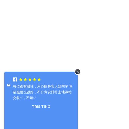
每位都有耐性，用心解答客人疑問🌹 售
後服務也很好，不介意安排拎去地鐵站
交收✅，不煩✅
TRIS TING