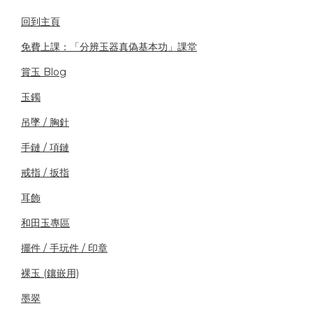
回到主頁
免費上課：「分辨玉器真偽基本功」課堂
賞玉 Blog
玉鐲
吊墜 / 胸針
手鏈 / 項鏈
戒指 / 扳指
耳飾
和田玉專區
擺件 / 手玩件 / 印章
裸玉 (鑲嵌用)
墨翠