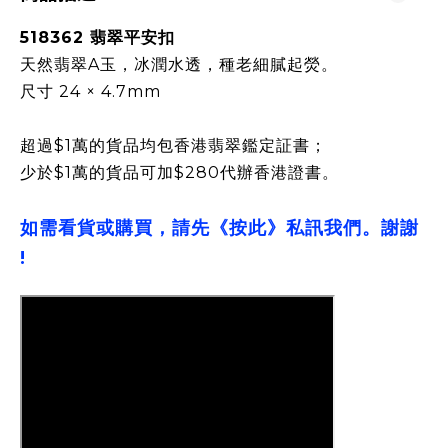
518362 翡翠平安扣
天然翡翠A玉，冰潤水透，種老細膩起熒。
尺寸 24 × 4.7mm
超過$1萬的貨品均包香港翡翠鑑定証書；
少於$1萬的貨品可加$280代辦香港證書。
如需看貨或購買，請先《按此》私訊我們。謝謝
!