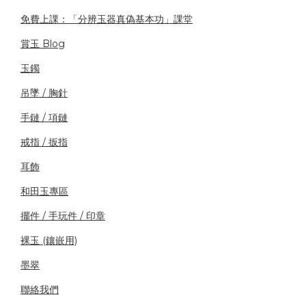
免費上課：「分辨玉器真偽基本功」課堂
賞玉 Blog
玉鐲
吊墜 / 胸針
手鏈 / 項鏈
戒指 / 扳指
耳飾
和田玉專區
擺件 / 手玩件 / 印章
裸玉 (鑲嵌用)
墨翠
聯絡我們