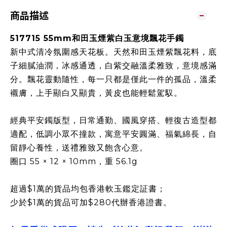
商品描述
517715 55mm和田玉煙紫白玉意境飄花手鐲
新中式清冷氛圍感天花板。
天然和田玉煙紫飄花料，底
子細膩油潤，冰感通透，白紫交融溫柔雅致，意境感滿
分。
飄花靈動隨性，每一只都是僅此一件的孤品，溫柔
襯膚，上手顯白又顯貴，黃皮也能輕鬆駕馭。
經典平安鐲版型，日常通勤、國風穿搭、輕復古造型都
適配，低調小眾不撞款，寓意平安圓滿、福氣綿長，自
留靜心養性，送禮雅致又飽含心意。
圈口 55 × 12 × 10mm，重 56.1g
超過$1萬的貨品均包香港軟玉鑑定証書；
少於$1萬的貨品可加$280代辦香港證書。