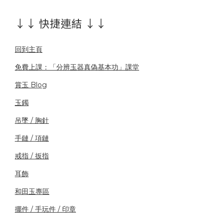
↓↓ 快捷連結 ↓↓
回到主頁
免費上課：「分辨玉器真偽基本功」課堂
賞玉 Blog
玉鐲
吊墜 / 胸針
手鏈 / 項鏈
戒指 / 扳指
耳飾
和田玉專區
擺件 / 手玩件 / 印章