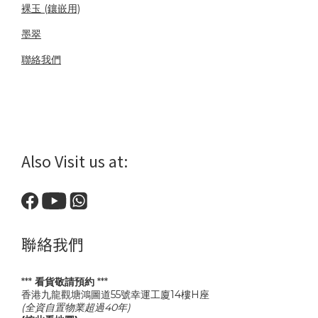
裸玉 (鑲嵌用)
墨翠
聯絡我們
Also Visit us at:
聯絡我們
***
看貨敬請預約
***
香港九龍觀塘鴻圖道55號幸運工廈14樓H座
(全資自置物業超過40年)