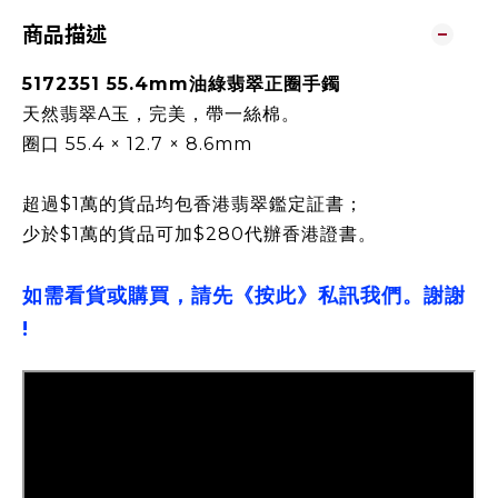
商品描述
5172351 55.4mm油綠翡翠正圈手鐲
天然翡翠A玉，完美，帶一絲棉。
圈口 55.4 × 12.7 × 8.6mm
超過$1萬的貨品均包香港翡翠鑑定証書；
少於$1萬的貨品可加$280代辦香港證書。
如需看貨或購買，請先《按此》私訊我們。謝謝
!