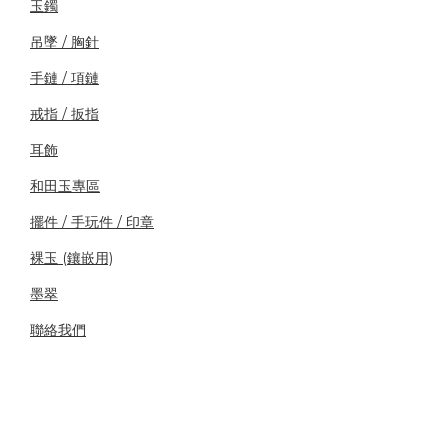
玉鐲
吊墜 / 胸針
手鏈 / 項鏈
戒指 / 扳指
耳飾
和田玉專區
擺件 / 手玩件 / 印章
裸玉 (鑲嵌用)
墨翠
聯絡我們