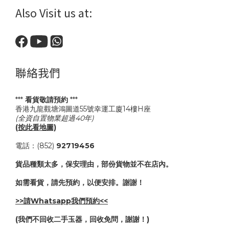
Also Visit us at:
聯絡我們
***
看貨敬請預約
***
香港九龍觀塘鴻圖道55號幸運工廈14樓H座
(全資自置物業超過40年)
(按此看地圖)
電話：(852)
92719456
貨品種類太多，保安理由，部份貨物並不在店內。
如需看貨，請先預約，以便安排。謝謝！
>>請Whatsapp我們預約<<
(我們不回收二手玉器，回收免問，謝謝！)