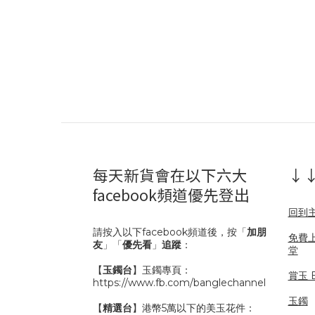
每天新貨會在以下六大
↓↓
facebook頻道優先登出
回到
請按入以下facebook頻道後，按「
加朋
免費
友
」「
優先看
」
追蹤
：
堂
【
玉鐲台
】玉鐲專頁：
賞玉 B
https://www.fb.com/banglechannel
玉鐲
【
精選台
】港幣5萬以下的美玉花件：