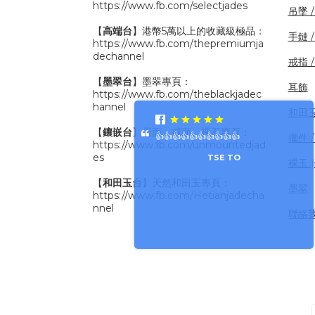
https://www.fb.com/selectjades
吊墜 
【
高端台
】港幣5萬以上的收藏級極品：
手鏈 
https://www.fb.com/thepremiumja
dechannel
戒指 
【
墨翠台
】墨翠專頁：
耳飾
https://www.fb.com/theblackjadec
hannel
和田
【
鑲嵌台
】蛋面、戒面、裸石專頁：
👍👍👍👍👍👍👍👍👍👍
擺件 /
https://www.fb.com/unmountedjad
es
TSE TO
裸玉 
【
和田玉台
】天然和田玉專頁：
墨翠
https://www.fb.com/Hetianjadecha
nnel
聯絡