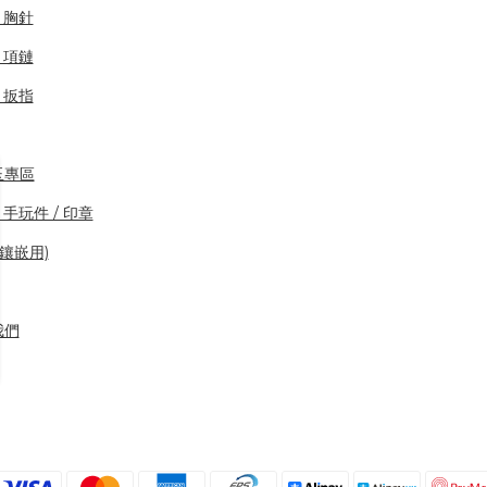
/ 胸針
/ 項鏈
/ 扳指
玉專區
 手玩件 / 印章
(鑲嵌用)
我們