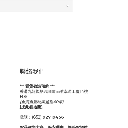
聯絡我們
***
看貨敬請預約
***
香港九龍觀塘鴻圖道55號幸運工廈14樓
H座
(全資自置物業超過40年)
(按此看地圖)
電話：(852)
92719456
貨品種類太多，保安理由，部份貨物並