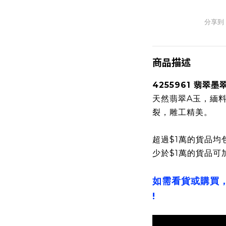
分享到
商品描述
4255961 翡翠
天然翡翠A玉，緬
裂，雕工精美。
超過$1萬的貨品均
少於$1萬的貨品可
如需看貨或購買
!