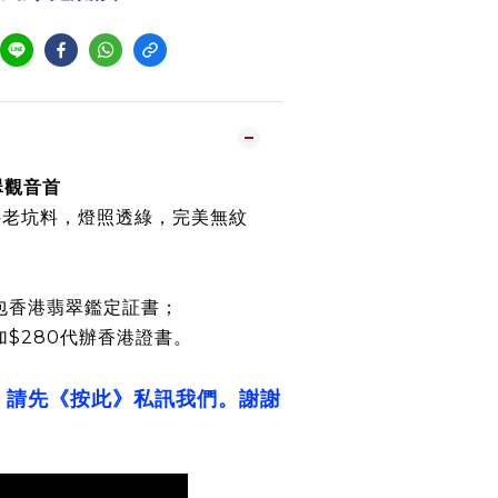
墨翠觀音首
料老坑料，燈照透綠，完美無紋
包香港翡翠鑑定証書；
加$280代辦香港證書。
，請先《按此》私訊我們。謝謝