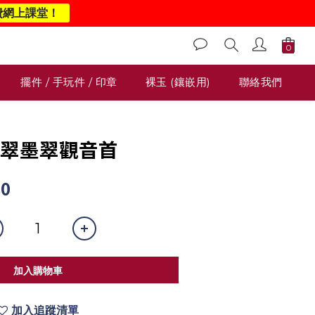
費網上課堂！
擺件 / 手玩件 / 印章
裸玉 (鑲嵌用)
聯絡我們
1 翡翠墨翠觀音首
00
加入購物車
加入追蹤清單