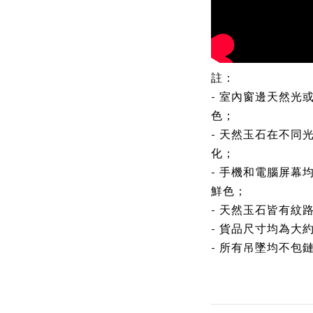
註：
- 室內窗邊天然光
色；
- 天然玉石在不同
化；
- 手機和電腦屏幕
鮮色；
- 天然玉石皆有紋
- 貨品尺寸均為大
- 所有吊墜均不包