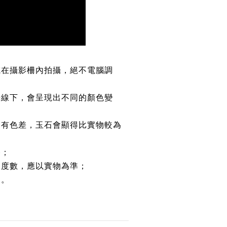
或在攝影柵內拍攝，絕不電腦調
光線下，會呈現出不同的顏色變
均有色差，玉石會顯得比實物較為
路；
約度數，應以實物為準；
鏈。