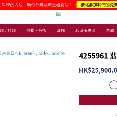
而科學的方法，助你分辨翡翠玉器真假！
按此參加我們的免
鏈 / 項鏈
戒指 / 扳指
耳飾
和田玉專區
墨翠
425596
HK$25,900.