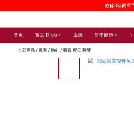
教你3個簡單
首頁
賞玉 Blog
玉鐲
吊墜掛飾
手
全部商品
/
吊墜 / 胸針
/
觀音 度母 菩薩