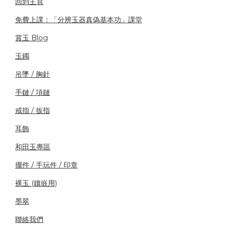
回到主頁
免費上課：「分辨玉器真偽基本功」課堂
賞玉 Blog
玉鐲
吊墜 / 胸針
手鏈 / 項鏈
戒指 / 扳指
耳飾
和田玉專區
擺件 / 手玩件 / 印章
裸玉 (鑲嵌用)
墨翠
聯絡我們