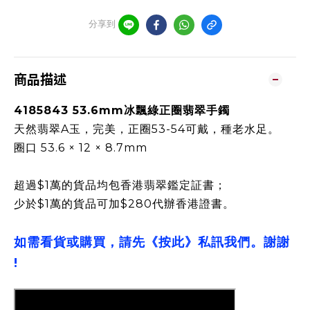
分享到
商品描述
4185843 53.6mm冰飄綠正圈翡翠手鐲
天然翡翠A玉，完美，正圈53-54可戴，種老水足。
圈口 53.6 × 12 × 8.7mm
超過$1萬的貨品均包香港翡翠鑑定証書；
少於$1萬的貨品可加$280代辦香港證書。
如需看貨或購買，請先《按此》私訊我們。謝謝
!