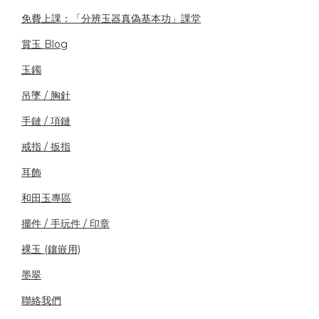
免費上課：「分辨玉器真偽基本功」課堂
賞玉 Blog
玉鐲
吊墜 / 胸針
手鏈 / 項鏈
戒指 / 扳指
耳飾
和田玉專區
擺件 / 手玩件 / 印章
裸玉 (鑲嵌用)
墨翠
聯絡我們