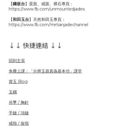
【
鑲嵌台
】蛋面、戒面、裸石專頁：
https://www.fb.com/unmountedjades
【
和田玉台
】天然和田玉專頁：
https://www.fb.com/Hetianjadechannel
↓↓ 快捷連結 ↓↓
回到主頁
免費上課：「分辨玉器真偽基本功」課堂
賞玉 Blog
玉鐲
吊墜 / 胸針
手鏈 / 項鏈
戒指 / 扳指