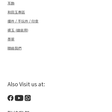
耳飾
和田玉專區
擺件 / 手玩件 / 印章
裸玉 (鑲嵌用)
墨翠
聯絡我們
Also Visit us at: