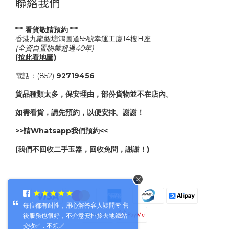
聯絡我們
***
看貨敬請預約
***
香港九龍觀塘鴻圖道55號幸運工廈14樓H座
(全資自置物業超過40年)
(按此看地圖)
電話：(852)
92719456
貨品種類太多，保安理由，部份貨物並不在店內。
如需看貨，請先預約，以便安排。謝謝！
>>請Whatsapp我們預約<<
(我們不回收二手玉器，回收免問，謝謝！)
每位都有耐性，用心解答客人疑問🌹 售
後服務也很好，不介意安排拎去地鐵站
交收✅，不煩✅