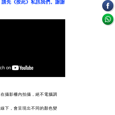
，請先《按此》私訊我們。謝謝
或在攝影柵內拍攝，絕不電腦調
光線下，會呈現出不同的顏色變