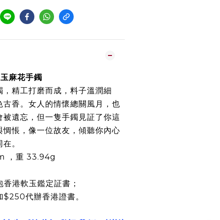
玉青玉麻花手鐲
鐲，精工打磨而成，料子溫潤細
色古香。女人的情懷總關風月，也
會被遺忘，但一隻手鐲見証了你這
與惆悵，像一位故友，傾聽你內心
同在。
m ，重 33.94g
包香港軟玉鑑定証書；
加$250代辦香港證書。