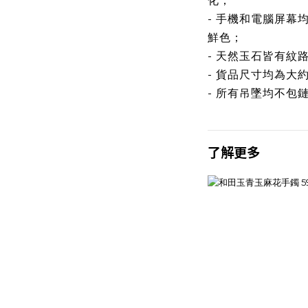
化；
- 手機和電腦屏幕
鮮色；
- 天然玉石皆有紋
- 貨品尺寸均為大
- 所有吊墜均不包
了解更多