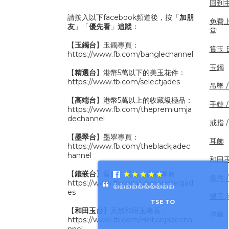
回到
請按入以下facebook頻道後，按「
加朋
免費
友
」「
優先看
」
追蹤
：
堂
【
玉鐲台
】玉鐲專頁：
賞玉 B
https://www.fb.com/banglechannel
玉鐲
【
精選台
】港幣5萬以下的美玉花件：
https://www.fb.com/selectjades
吊墜 
【
高端台
】港幣5萬以上的收藏級極品：
手鏈 
https://www.fb.com/thepremiumja
dechannel
戒指 
【
墨翠台
】墨翠專頁：
耳飾
https://www.fb.com/theblackjadec
hannel
和田
【
鑲嵌台
】蛋面、戒面、裸石專頁：
擺件 /
https://www.fb.com/unmountedjad
👍👍👍👍👍👍👍👍👍👍
es
裸玉 
TSE TO
【
和田玉台
】天然和田玉專頁：
墨翠
https://www.fb.com/Hetianjadecha
nnel