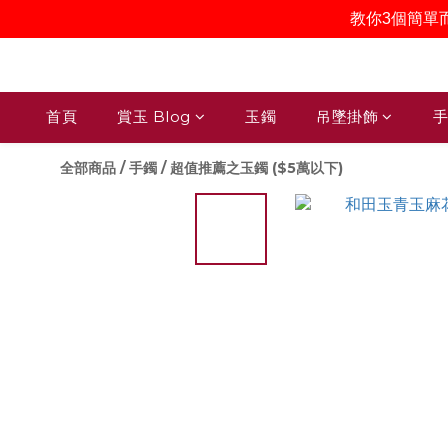
教你3個簡單
首頁
賞玉 Blog
玉鐲
吊墜掛飾
手
全部商品
/
手鐲
/
超值推薦之玉鐲 ($5萬以下)