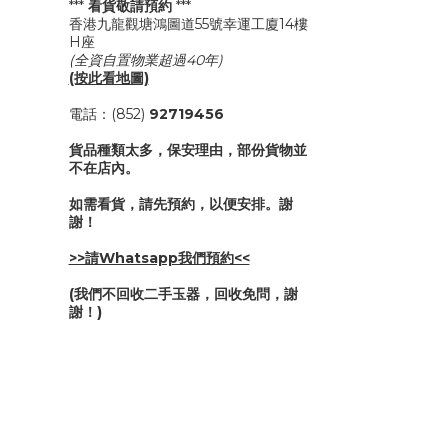
***
看貨敬請預約
***
香港九龍觀塘鴻圖道55號幸運工廈14樓
H座
(全資自置物業超過40年)
(按此看地圖)
電話：(852)
92719456
貨品種類太多，保安理由，部份貨物並
不在店內。
如需看貨，請先預約，以便安排。謝
謝！
>>請Whatsapp我們預約<<
(我們不回收二手玉器，回收免問，謝
謝！)