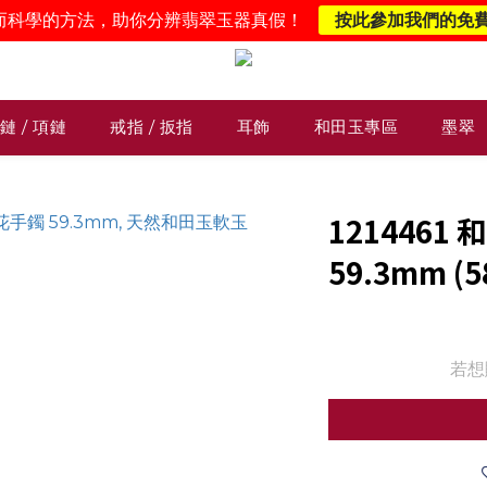
而科學的方法，助你分辨翡翠玉器真假！
按此參加我們的免
鏈 / 項鏈
戒指 / 扳指
耳飾
和田玉專區
墨翠
121446
59.3mm (5
若想