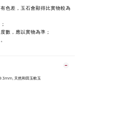
均有色差，玉石會顯得比實物較為
路；
約度數，應以實物為準；
鏈。