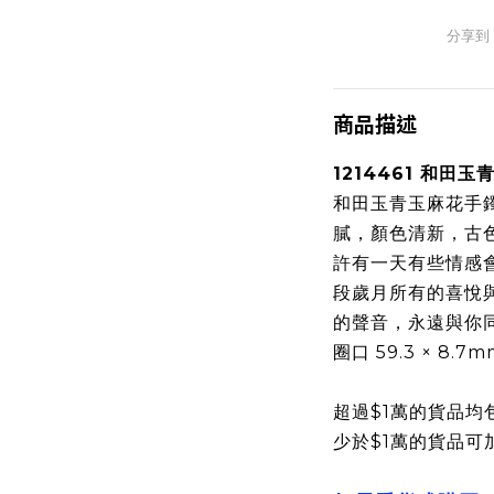
分享到
商品描述
1214461 和田
和田玉青玉麻花手
膩，顏色清新，古
許有一天有些情感
段歲月所有的喜悅
的聲音，永遠與你
圈口 59.3 × 8.7m
超過$1萬的貨品均
少於$1萬的貨品可