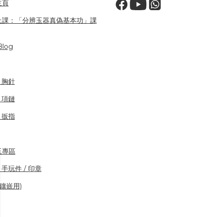
主頁
上課：「分辨玉器真偽基本功」課
log
/ 胸針
/ 項鏈
/ 扳指
玉專區
 手玩件 / 印章
(鑲嵌用)