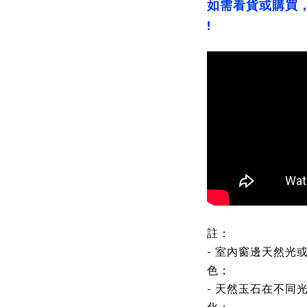
如需看貨或購買
!
註：
- 室內窗邊天然光
色；
- 天然玉石在不同