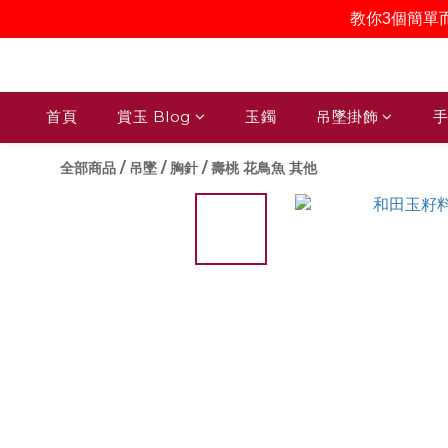
教你3個簡單
首頁
賞玉 Blog
玉鐲
吊墜掛飾
手
全部商品
/
吊墜 / 胸針
/
壽桃 花鳥魚 其他