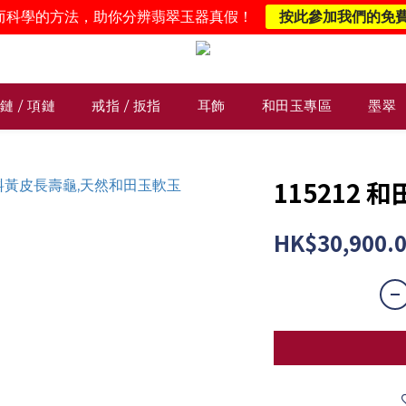
而科學的方法，助你分辨翡翠玉器真假！
按此參加我們的免
鏈 / 項鏈
戒指 / 扳指
耳飾
和田玉專區
墨翠
115212
HK$30,900.