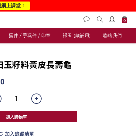
費網上課堂！
擺件 / 手玩件 / 印章
裸玉 (鑲嵌用)
聯絡我們
 和田玉籽料黃皮長壽龜
00
加入購物車
加入追蹤清單