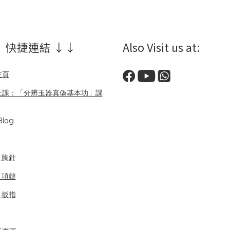
 快捷連結 ↓↓
Also Visit us at:
主頁
上課：「分辨玉器真偽基本功」課
log
/ 胸針
/ 項鏈
/ 扳指