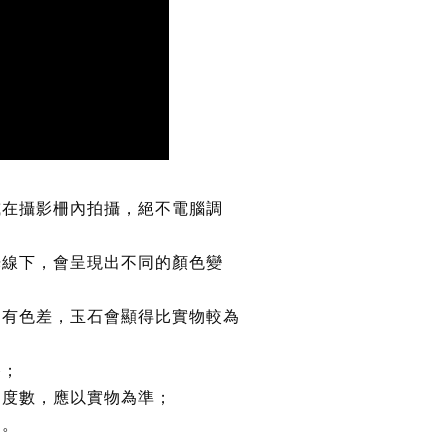
或在攝影柵內拍攝，絕不電腦調
光線下，會呈現出不同的顏色變
均有色差，玉石會顯得比實物較為
路；
約度數，應以實物為準；
鏈。