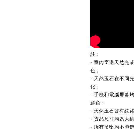
註：
- 室內窗邊天然光
色；
- 天然玉石在不同
化；
- 手機和電腦屏幕
鮮色；
- 天然玉石皆有紋
- 貨品尺寸均為大
- 所有吊墜均不包