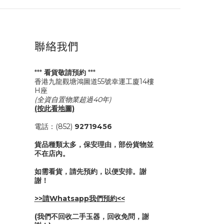
聯絡我們
***
看貨敬請預約
***
香港九龍觀塘鴻圖道55號幸運工廈14樓
H座
(全資自置物業超過40年)
(按此看地圖)
電話：(852)
92719456
貨品種類太多，保安理由，部份貨物並
不在店內。
如需看貨，請先預約，以便安排。謝
謝！
>>請Whatsapp我們預約<<
(我們不回收二手玉器，回收免問，謝