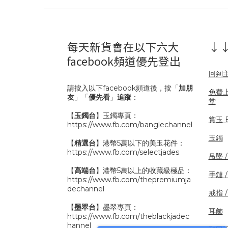
每天新貨會在以下六大
↓↓
facebook頻道優先登出
回到
請按入以下facebook頻道後，按「
加朋
免費
友
」「
優先看
」
追蹤
：
堂
【
玉鐲台
】玉鐲專頁：
賞玉 B
https://www.fb.com/banglechannel
玉鐲
【
精選台
】港幣5萬以下的美玉花件：
https://www.fb.com/selectjades
吊墜 
【
高端台
】港幣5萬以上的收藏級極品：
手鏈 
https://www.fb.com/thepremiumja
dechannel
戒指 
【
墨翠台
】墨翠專頁：
耳飾
https://www.fb.com/theblackjadec
hannel