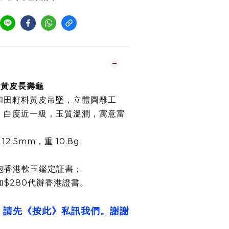
籽料黃皮長壽龜
和田籽料黃皮吊墜，立體圓雕工
，白度近一級，玉質溫潤，寓意富
× 12.5mm，重 10.8g
包香港軟玉鑑定証書；
加$280代辦香港證書。
，請先《按此》私訊我們。謝謝