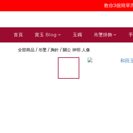
教你3個簡單
首頁
賞玉 Blog
玉鐲
吊墜掛飾
手
全部商品
/
吊墜 / 胸針
/
關公 神明 人像