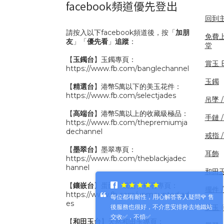
facebook頻道優先登出
回到
請按入以下facebook頻道後，按「
加朋
免費
友
」「
優先看
」
追蹤
：
堂
【
玉鐲台
】玉鐲專頁：
賞玉 B
https://www.fb.com/banglechannel
玉鐲
【
精選台
】港幣5萬以下的美玉花件：
https://www.fb.com/selectjades
吊墜 
【
高端台
】港幣5萬以上的收藏級極品：
手鏈 
https://www.fb.com/thepremiumja
dechannel
戒指 
【
墨翠台
】墨翠專頁：
耳飾
https://www.fb.com/theblackjadec
hannel
和田
【
鑲嵌台
】蛋面、戒面、裸石專頁：
擺件 /
https://www.fb.com/unmountedjad
每位都有耐性，用心解答客人疑問🌹 售
es
裸玉 
後服務也很好，不介意安排拎去地鐵站
交收✅，不煩✅
【
和田玉台
】天然和田玉專頁：