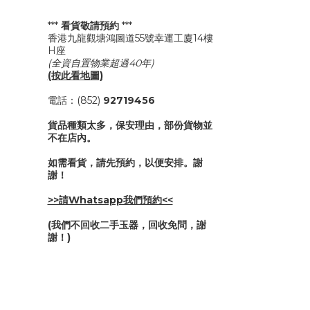
***
看貨敬請預約
***
香港九龍觀塘鴻圖道55號幸運工廈14樓
H座
(全資自置物業超過40年)
(按此看地圖)
電話：(852)
92719456
貨品種類太多，保安理由，部份貨物並
不在店內。
如需看貨，請先預約，以便安排。謝
謝！
>>請Whatsapp我們預約<<
(我們不回收二手玉器，回收免問，謝
謝！)