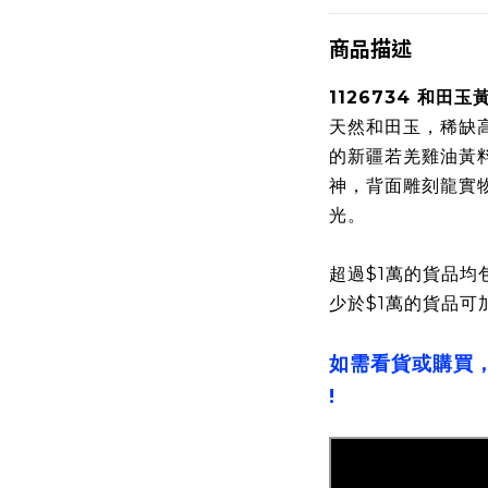
商品描述
1126734 和田玉
天然和田玉，稀缺
的新疆若羌雞油黃
神，背面雕刻龍實
光。
超過$1萬的貨品均
少於$1萬的貨品可
如需看貨或購買
!