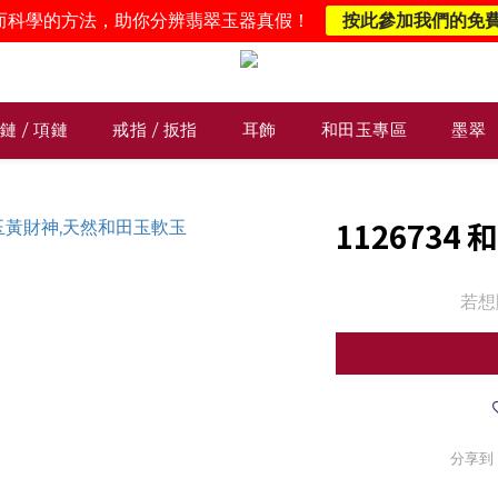
而科學的方法，助你分辨翡翠玉器真假！
按此參加我們的免
鏈 / 項鏈
戒指 / 扳指
耳飾
和田玉專區
墨翠
1126734
若想
分享到