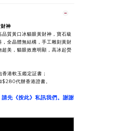
黃財神
高品質黃口冰貓眼黃財神，寶石級
料，全晶體無結構，手工雕刻黃財
物超美，貓眼效應明顯，高冰起熒
包香港軟玉鑑定証書；
加$280代辦香港證書。
，請先《按此》私訊我們。謝謝