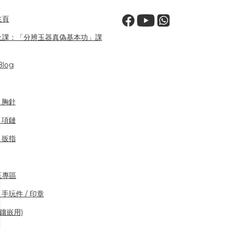
主頁
上課：「分辨玉器真偽基本功」課
log
/ 胸針
/ 項鏈
/ 扳指
玉專區
 手玩件 / 印章
(鑲嵌用)