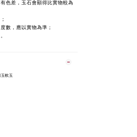
均有色差，玉石會顯得比實物較為
路；
約度數，應以實物為準；
鏈。