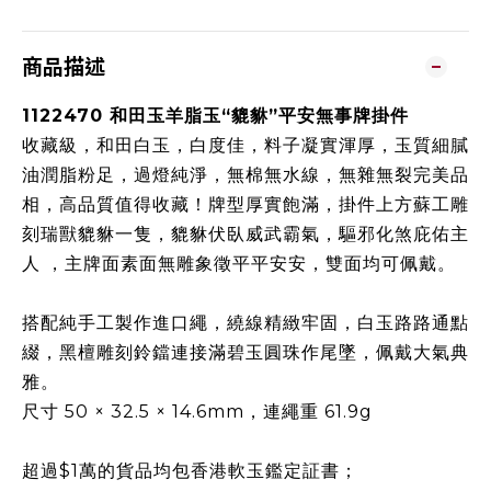
商品描述
1122470 和田玉羊脂玉“貔貅”平安無事牌掛件
收藏級，和田白玉，白度佳，料子凝實渾厚，玉質細膩
油潤脂粉足，過燈純淨，無棉無水線，無雜無裂完美品
相，高品質值得收藏！
牌型厚實飽滿，掛件上方蘇工雕
刻瑞獸貔貅一隻，貔貅伏臥威武霸氣，驅邪化煞庇佑主
人 ，主牌面素面無雕象徵平平安安，雙面均可佩戴。
搭配純手工製作進口繩，繞線精緻牢固，白玉路路通點
綴，黑檀雕刻鈴鐺連接滿碧玉圓珠作尾墜，佩戴大氣典
雅。
尺寸 50 × 32.5 × 14.6mm，連繩重 61.9g
超過$1萬的貨品均包香港軟玉鑑定証書；