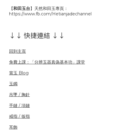
【
和田玉台
】天然和田玉專頁：
https://www.fb.com/Hetianjadechannel
↓↓ 快捷連結 ↓↓
回到主頁
免費上課：「分辨玉器真偽基本功」課堂
賞玉 Blog
玉鐲
吊墜 / 胸針
手鏈 / 項鏈
戒指 / 扳指
耳飾