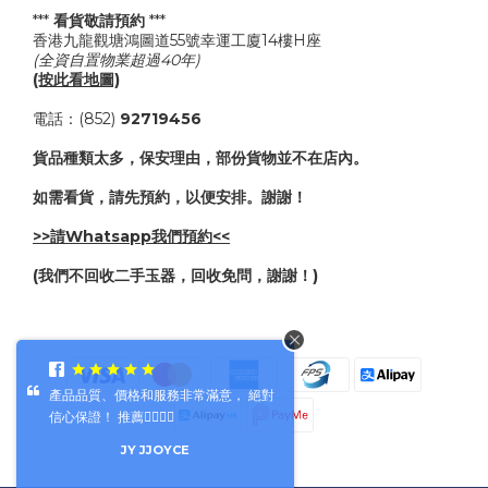
***
看貨敬請預約
***
香港九龍觀塘鴻圖道55號幸運工廈14樓H座
(全資自置物業超過40年)
(按此看地圖)
電話：(852)
92719456
貨品種類太多，保安理由，部份貨物並不在店內。
如需看貨，請先預約，以便安排。謝謝！
>>請Whatsapp我們預約<<
(我們不回收二手玉器，回收免問，謝謝！)
產品品質、價格和服務非常滿意， 絕對
信心保證！ 推薦👍🏻👍🏻
JY JJOYCE