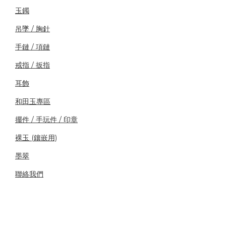
玉鐲
吊墜 / 胸針
手鏈 / 項鏈
戒指 / 扳指
耳飾
和田玉專區
擺件 / 手玩件 / 印章
裸玉 (鑲嵌用)
墨翠
聯絡我們