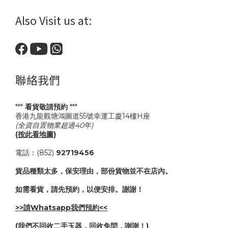
Also Visit us at:
聯絡我們
***
看貨敬請預約
***
香港九龍觀塘鴻圖道55號幸運工廈14樓H座
(全資自置物業超過40年)
(按此看地圖)
電話：(852)
92719456
貨品種類太多，保安理由，部份貨物並不在店內。
如需看貨，請先預約，以便安排。謝謝！
>>請Whatsapp我們預約<<
(我們不回收二手玉器，回收免問，謝謝！)