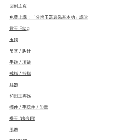
回到主頁
免費上課：「分辨玉器真偽基本功」課堂
賞玉 Blog
玉鐲
吊墜 / 胸針
手鏈 / 項鏈
戒指 / 扳指
耳飾
和田玉專區
擺件 / 手玩件 / 印章
裸玉 (鑲嵌用)
墨翠