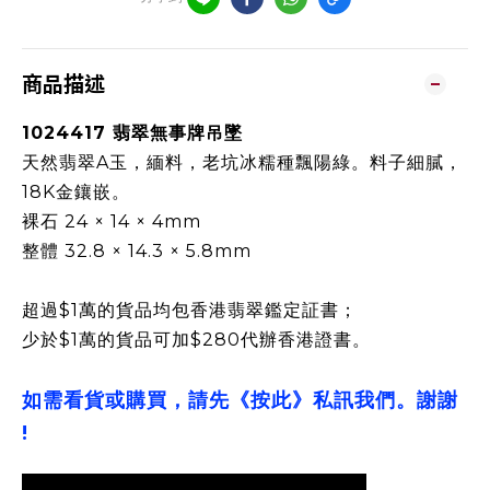
商品描述
1024417 翡翠無事牌吊墜
天然翡翠A玉，緬料，老坑冰糯種飄陽綠。料子細膩，
18K金鑲嵌。
裸石 24 × 14 × 4mm
整體 32.8 × 14.3 × 5.8mm
超過$1萬的貨品均包香港翡翠鑑定証書；
少於$1萬的貨品可加$280代辦香港證書。
如需看貨或購買，請先《按此》私訊我們。謝謝
!