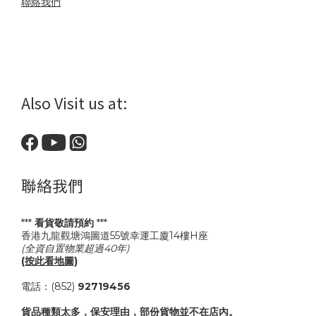
聯絡我們
Also Visit us at:
聯絡我們
***
看貨敬請預約
***
香港九龍觀塘鴻圖道55號幸運工廈14樓H座
(全資自置物業超過40年)
(按此看地圖)
電話：(852)
92719456
貨品種類太多，保安理由，部份貨物並不在店內。